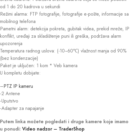
od 1 do 20 kadrova u sekundi
Režimi alarma: FTP fotografije, fotografije e-pošte, informacije sa
mobilnog telefona
Pametni alarm: detekcija pokreta, gubitak videa, prekid mreže, IP
konflikt, uređaji za skladištenje puni ili greška, podržava alarm
upozorenja
Temperatura radnog uslova: (-10~60℃) vlažnost manja od 90%
(bez kondenzacije)
Paket je uključen: 1 kom * Veb kamera
U kompletu dobijate:
–
PTZ IP kameru
-2 Antene
-Uputstvo
-Adapter za napajanje
Putem linka možete pogledati i druge kamere koje imamo
u ponudi:
Video nadzor – TraderShop