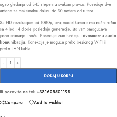
ugao gledanja od 345 stepeni u svakom pravcu. Poseduje dve
antene za maksimalnu daljinu do 30 metara od rutera.
Sa HD rezolucijom od 1080p, ovaj model kamere ima noćni režim
sa 4 led i 4 diode poslednje generacije, što vam omogućava
jasno snimanje i noću. Poseduje zum funkciju i
dvosmernu audio
komunikaciju
. Konekcija je moguća preko bežičnog WIFI ili
preko LAN kabla.
DODAJ U KORPU
Ili pozovite na tel:
+381605501198
Compare
Add to wishlist