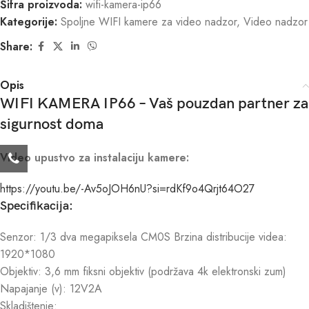
Šifra proizvoda:
wifi-kamera-ip66
Kategorije:
Spoljne WIFI kamere za video nadzor
,
Video nadzor
Share:
Opis
WIFI KAMERA IP66 – Vaš pouzdan partner za
sigurnost doma
Video upustvo za instalaciju kamere:
https://youtu.be/-Av5oJOH6nU?si=rdKf9o4Qrjt64O27
Specifikacija:
Senzor: 1/3 dva megapiksela CM0S Brzina distribucije videa:
1920*1080
Objektiv: 3,6 mm fiksni objektiv (podržava 4k elektronski zum)
Napajanje (v): 12V2A
Skladištenje: