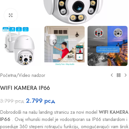
Click to enlarge
Početna
/
Video nadzor
WIFI KAMERA IP66
2.799
рсд
3.799
рсд
Dobrodošli na našu landing stranicu za novi model
WIFI KAMERA
IP66
. Ovaj vrhunski model je vodootporan sa IP66 standardom i
poseduje 360 stepeni rotirajuću funkciju, omogućavajući vam širok