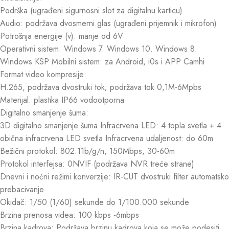
Podrška (ugrađeni sigurnosni slot za digitalnu karticu)
Audio: podržava dvosmerni glas (ugrađeni prijemnik i mikrofon)
Potrošnja energije (v): manje od 6V
Operativni sistem: Windows 7. Windows 10. Windows 8.
Windows KSP Mobilni sistem: za Android, i0s i APP Camhi
Format video kompresije:
H.265, podržava dvostruki tok; podržava tok 0,1M-6Mpbs
Materijal: plastika IP66 vodootporna
Digitalno smanjenje šuma:
3D digitalno smanjenje šuma Infracrvena LED: 4 topla svetla + 4
obična infracrvena LED svetla Infracrvena udaljenost: do 60m
Bežični protokol: 802.11b/g/n, 150Mbps, 30-60m
Protokol interfejsa: 0NVIF (podržava NVR treće strane)
Dnevni i noćni režimi konverzije: IR-CUT dvostruki filter automatsko
prebacivanje
Okidač: 1/50 (1/60) sekunde do 1/100.000 sekunde
Brzina prenosa videa: 100 kbps -6mbps
Brzina kadrova: Podržava brzinu kadrova koja se može podesiti