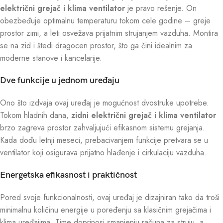
električni grejač i klima ventilator
je pravo rešenje. On
obezbeđuje optimalnu temperaturu tokom cele godine – greje
prostor zimi, a leti osvežava prijatnim strujanjem vazduha. Montira
se na zid i štedi dragocen prostor, što ga čini idealnim za
moderne stanove i kancelarije.
Dve funkcije u jednom uređaju
Ono što izdvaja ovaj uređaj je mogućnost dvostruke upotrebe.
Tokom hladnih dana,
zidni električni grejač i klima ventilator
brzo zagreva prostor zahvaljujući efikasnom sistemu grejanja.
Kada dođu letnji meseci, prebacivanjem funkcije pretvara se u
ventilator koji osigurava prijatno hlađenje i cirkulaciju vazduha.
Energetska efikasnost i praktičnost
Pored svoje funkcionalnosti, ovaj uređaj je dizajniran tako da troši
minimalnu količinu energije u poređenju sa klasičnim grejačima i
klima uređajima. Time doprinosi smanjenju računa za struju, a