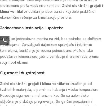
istovremeno pruža visok nivo komfora.
Zidni električni grejač i
klima ventilator
odličan je izbor za sve koji žele praktično i
ekonomično rešenje za klimatizaciju prostora.
Jednostavna instalacija i upotreba
Uređaj se jednostavno montira na zid, bez potrebe za složenim
instalacijama. Zahvaljujući daljinskom upravljaču i intuitivnim
kontrolama, korišćenje je veoma jednostavno. Možete lako
podešavati temperaturu, jačinu ventilacije ili vreme rada prema
svojim potrebama.
Sigurnost i dugotrajnost
Zidni električni grejač i klima ventilator
izrađen je od
kvalitetnih materijala, otpornih na habanje i visoke temperature.
Poseduje sigurnosne mehanizme kao što su automatsko
isključivanje u slučaju pregrevanja, što ga čini pouzdanim i