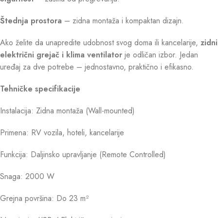
Štednja prostora
– zidna montaža i kompaktan dizajn.
Ako želite da unapredite udobnost svog doma ili kancelarije,
zidni
električni grejač i klima ventilator
je odličan izbor. Jedan
uređaj za dve potrebe – jednostavno, praktično i efikasno.
Tehničke specifikacije
Instalacija: Zidna montaža (Wall-mounted)
Primena: RV vozila, hoteli, kancelarije
Funkcija: Daljinsko upravljanje (Remote Controlled)
Snaga: 2000 W
Grejna površina: Do 23 m²