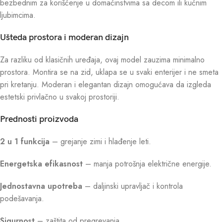
bezbednim za korišćenje u domaćinstvima sa decom ili kućnim
ljubimcima.
Ušteda prostora i moderan dizajn
Za razliku od klasičnih uređaja, ovaj model zauzima minimalno
prostora. Montira se na zid, uklapa se u svaki enterijer i ne smeta
pri kretanju. Moderan i elegantan dizajn omogućava da izgleda
estetski privlačno u svakoj prostoriji.
Prednosti proizvoda
2 u 1 funkcija
– grejanje zimi i hlađenje leti.
Energetska efikasnost
– manja potrošnja električne energije.
Jednostavna upotreba
– daljinski upravljač i kontrola
podešavanja.
Sigurnost
– zaštita od pregrevanja.