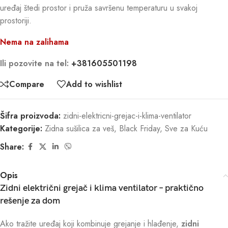
uređaj štedi prostor i pruža savršenu temperaturu u svakoj
prostoriji.
Nema na zalihama
Ili pozovite na tel:
+381605501198
Compare
Add to wishlist
Šifra proizvoda:
zidni-elektricni-grejac-i-klima-ventilator
Kategorije:
Zidna sušilica za veš
,
Black Friday
,
Sve za Kuću
Share:
Opis
Zidni električni grejač i klima ventilator – praktično
rešenje za dom
Ako tražite uređaj koji kombinuje grejanje i hlađenje,
zidni