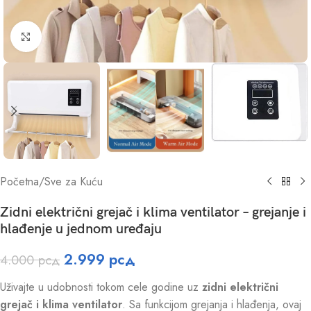
Click to enlarge
Početna
/
Sve za Kuću
Zidni električni grejač i klima ventilator – grejanje i
hlađenje u jednom uređaju
2.999
рсд
4.000
рсд
Uživajte u udobnosti tokom cele godine uz
zidni električni
grejač i klima ventilator
. Sa funkcijom grejanja i hlađenja, ovaj