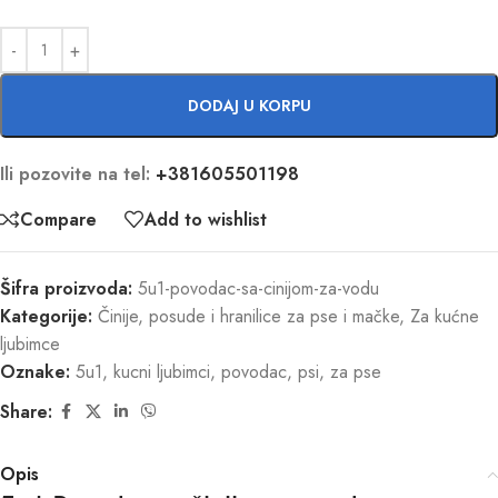
DODAJ U KORPU
Ili pozovite na tel:
+381605501198
Compare
Add to wishlist
Šifra proizvoda:
5u1-povodac-sa-cinijom-za-vodu
Kategorije:
Činije, posude i hranilice za pse i mačke
,
Za kućne
ljubimce
Oznake:
5u1
,
kucni ljubimci
,
povodac
,
psi
,
za pse
Share:
Opis