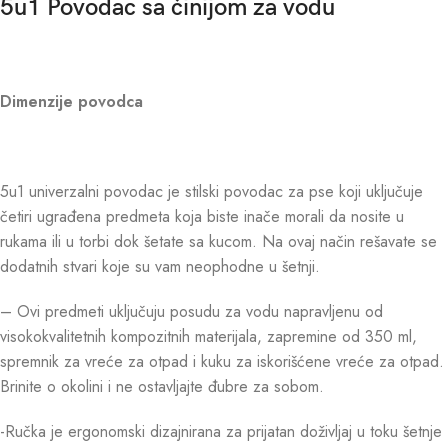
5u1 Povodac sa činijom za vodu
Dimenzije povodca
5u1 univerzalni povodac je stilski povodac za pse koji uključuje
četiri ugrađena predmeta koja biste inače morali da nosite u
rukama ili u torbi dok šetate sa kucom. Na ovaj način rešavate se
dodatnih stvari koje su vam neophodne u šetnji.
– Ovi predmeti uključuju posudu za vodu napravljenu od
visokokvalitetnih kompozitnih materijala, zapremine od 350 ml,
spremnik za vreće za otpad i kuku za iskorišćene vreće za otpad.
Brinite o okolini i ne ostavljajte đubre za sobom.
-Ručka je ergonomski dizajnirana za prijatan doživljaj u toku šetnje