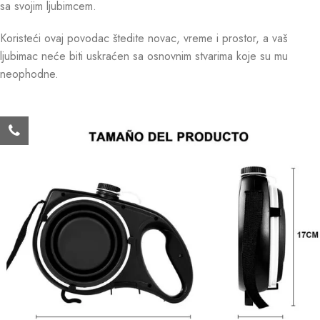
sa svojim ljubimcem.
Koristeći ovaj povodac štedite novac, vreme i prostor, a vaš
ljubimac neće biti uskraćen sa osnovnim stvarima koje su mu
neophodne.