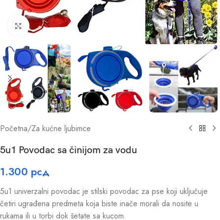
Click to enlarge
Početna
/
Za kućne ljubimce
5u1 Povodac sa činijom za vodu
1.300
рсд
5u1 univerzalni povodac je stilski povodac za pse koji uključuje
četiri ugrađena predmeta koja biste inače morali da nosite u
rukama ili u torbi dok šetate sa kucom.