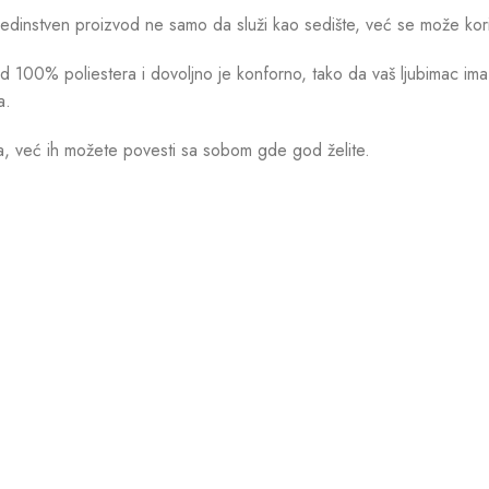
dinstven proizvod ne samo da služi kao sedište, već se može korist
 100% poliestera i dovoljno je konforno, tako da vaš ljubimac ima 
a.
a, već ih možete povesti sa sobom gde god želite.