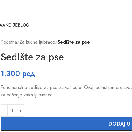
A
AKCIJE
BLOG
Početna
/
Za kućne ljubimce
/
Sedište za pse
Sedište za pse
1.300
рсд
Fenomenalno sedište za pse za vaš auto. Ovaj jedinstven proizvod 
za nošenje vaših ljubimaca.
DODAJ U