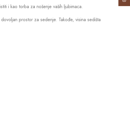
Insta
iti i kao torba za nošenje vaših ljubimaca.
dovoljan prostor za sedenje. Takođe, visina sedišta