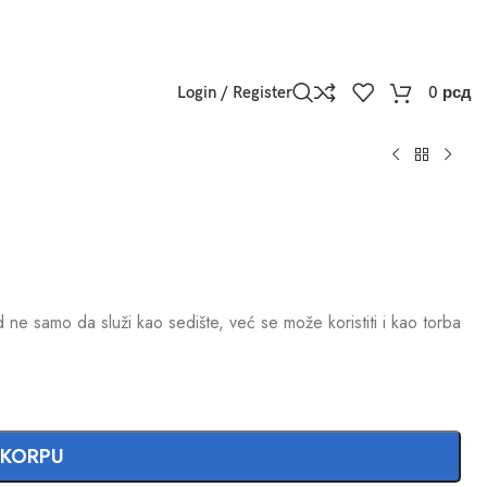
Login / Register
0
рсд
ne samo da služi kao sedište, već se može koristiti i kao torba
 KORPU