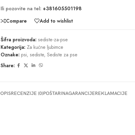
Ili pozovite na tel:
+381605501198
Compare
Add to wishlist
Šifra proizvoda:
sediste-za-pse
Kategorija:
Za kućne ljubimce
Oznake:
psi
,
sediste
,
Sediste za pse
Share:
OPIS
RECENZIJE (0)
POŠTARINA
GARANCIJE
REKLAMACIJE