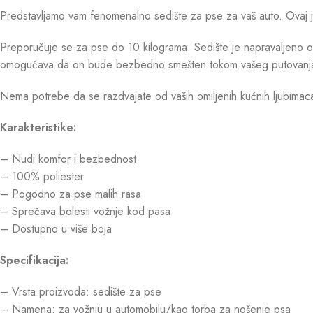
Predstavljamo vam fenomenalno sedište za pse za vaš auto. Ovaj je
Preporučuje se za pse do 10 kilograma. Sedište je napravaljeno od
omogućava da on bude bezbedno smešten tokom vašeg putovanj
Nema potrebe da se razdvajate od vaših omiljenih kućnih ljubimac
Karakteristike:
– Nudi komfor i bezbednost
– 100% poliester
– Pogodno za pse malih rasa
– Sprečava bolesti vožnje kod pasa
– Dostupno u više boja
Specifikacija:
– Vrsta proizvoda: sedište za pse
– Namena: za vožnju u automobilu/kao torba za nošenje psa