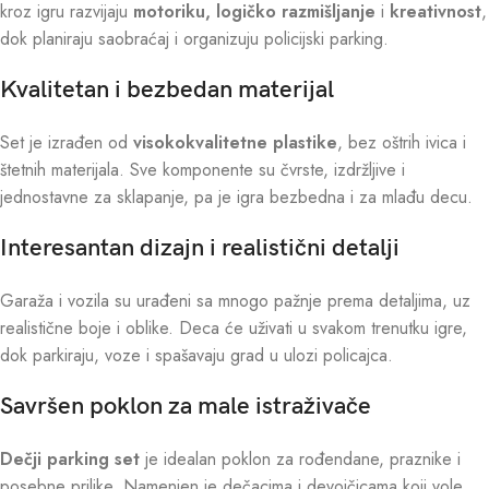
kroz igru razvijaju
motoriku, logičko razmišljanje
i
kreativnost
,
dok planiraju saobraćaj i organizuju policijski parking.
Kvalitetan i bezbedan materijal
Set je izrađen od
visokokvalitetne plastike
, bez oštrih ivica i
štetnih materijala. Sve komponente su čvrste, izdržljive i
jednostavne za sklapanje, pa je igra bezbedna i za mlađu decu.
Interesantan dizajn i realistični detalji
Garaža i vozila su urađeni sa mnogo pažnje prema detaljima, uz
realistične boje i oblike. Deca će uživati u svakom trenutku igre,
dok parkiraju, voze i spašavaju grad u ulozi policajca.
Savršen poklon za male istraživače
Dečji parking set
je idealan poklon za rođendane, praznike i
posebne prilike. Namenjen je dečacima i devojčicama koji vole