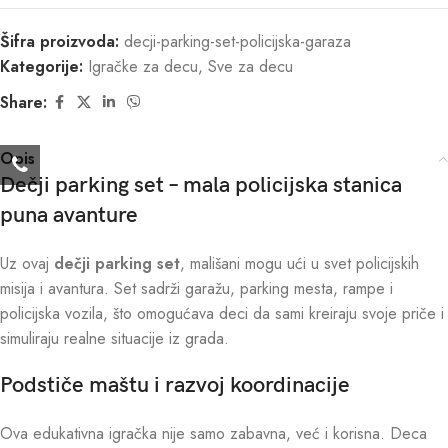
Šifra proizvoda:
decji-parking-set-policijska-garaza
Kategorije:
Igračke za decu
,
Sve za decu
Share:
Opis
Dečji parking set – mala policijska stanica
puna avanture
Uz ovaj
dečji parking set
, mališani mogu ući u svet policijskih
misija i avantura. Set sadrži garažu, parking mesta, rampe i
policijska vozila, što omogućava deci da sami kreiraju svoje priče i
simuliraju realne situacije iz grada.
Podstiče maštu i razvoj koordinacije
Ova edukativna igračka nije samo zabavna, već i korisna. Deca