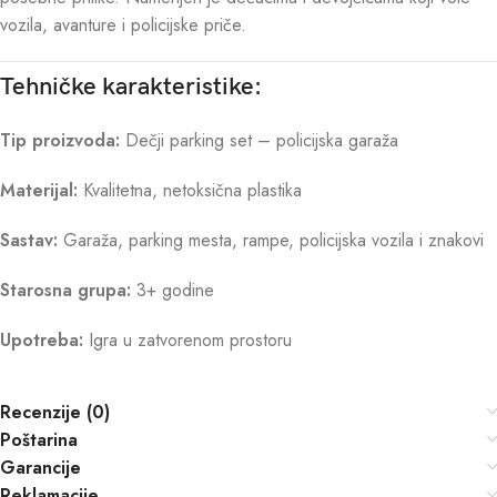
vozila, avanture i policijske priče.
Tehničke karakteristike:
Tip proizvoda:
Dečji parking set – policijska garaža
Materijal:
Kvalitetna, netoksična plastika
Sastav:
Garaža, parking mesta, rampe, policijska vozila i znakovi
Starosna grupa:
3+ godine
Upotreba:
Igra u zatvorenom prostoru
Recenzije (0)
Poštarina
Garancije
Reklamacije