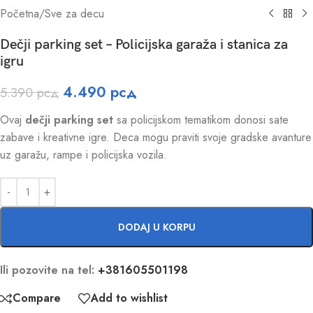
Početna
/
Sve za decu
Dečji parking set – Policijska garaža i stanica za
igru
4.490
рсд
5.390
рсд
Ovaj
dečji parking set
sa policijskom tematikom donosi sate
zabave i kreativne igre. Deca mogu praviti svoje gradske avanture
uz garažu, rampe i policijska vozila.
DODAJ U KORPU
Ili pozovite na tel:
+381605501198
Compare
Add to wishlist