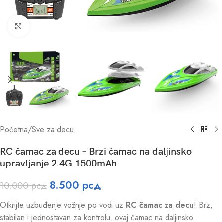
Click to enlarge
Početna
/
Sve za decu
RC čamac za decu – Brzi čamac na daljinsko
upravljanje 2.4G 1500mAh
8.500
рсд
10.000
рсд
Otkrijte uzbuđenje vožnje po vodi uz
RC čamac za decu
! Brz,
stabilan i jednostavan za kontrolu, ovaj čamac na daljinsko