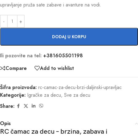
upravljanje pruža sate zabave i avanture na vodi.
DODAJ U KORPU
Ili pozovite na tel:
+381605501198
Compare
Add to wishlist
Šifra proizvoda:
rc-camac-za-decu-brzi-daljinski-upravljac
Kategorije:
Igračke za decu
,
Sve za decu
Share:
Opis
RC čamac za decu – brzina, zabava i