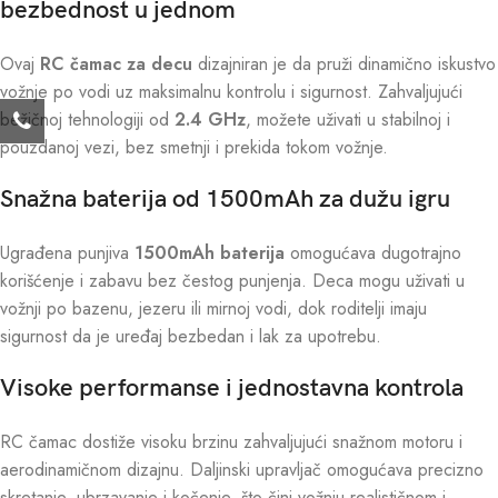
bezbednost u jednom
Ovaj
RC čamac za decu
dizajniran je da pruži dinamično iskustvo
vožnje po vodi uz maksimalnu kontrolu i sigurnost. Zahvaljujući
bežičnoj tehnologiji od
2.4 GHz
, možete uživati u stabilnoj i
pouzdanoj vezi, bez smetnji i prekida tokom vožnje.
Snažna baterija od 1500mAh za dužu igru
Ugrađena punjiva
1500mAh baterija
omogućava dugotrajno
korišćenje i zabavu bez čestog punjenja. Deca mogu uživati u
vožnji po bazenu, jezeru ili mirnoj vodi, dok roditelji imaju
sigurnost da je uređaj bezbedan i lak za upotrebu.
Visoke performanse i jednostavna kontrola
RC čamac dostiže visoku brzinu zahvaljujući snažnom motoru i
aerodinamičnom dizajnu. Daljinski upravljač omogućava precizno
skretanje, ubrzavanje i kočenje, što čini vožnju realističnom i