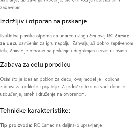
zabavnom.
Izdržljiv i otporan na prskanje
Kvalitetna plastika otporna na udarce i vlagu čini ovaj
RC čamac
za decu
savršenim za igru napolju. Zahvaljujući dobro zaptivenom
telu, čamac je otporan na prskanje i dugotrajan u svim uslovima.
Zabava za celu porodicu
Osim što je idealan poklon za decu, ovaj model je i odlična
zabava za roditelje i prijatelje. Zajedničke trke na vodi donose
uzbuđenje, smeh i druženje na otvorenom.
Tehničke karakteristike:
Tip proizvoda:
RC čamac na daljinsko upravljanje