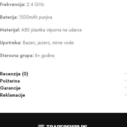
Frekvencija:
2.4 GHz
Baterija:
1500mAh punjiva
Materijal:
ABS plastika otporna na udarce
Upotreba:
Bazen, jezero, mirne vode
Starosna grupa:
6+ godina
Recenzije (0)
Poštarina
Garancije
Reklamacije