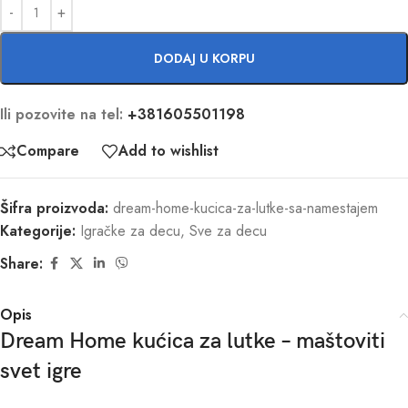
DODAJ U KORPU
Ili pozovite na tel:
+381605501198
Compare
Add to wishlist
Šifra proizvoda:
dream-home-kucica-za-lutke-sa-namestajem
Kategorije:
Igračke za decu
,
Sve za decu
Share:
Opis
Dream Home kućica za lutke – maštoviti
svet igre