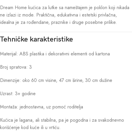
Dream Home kućica za lutke sa nameštajem je poklon koji nikada
ne izlazi iz mode. Praktična, edukativna i estetski privlačna,
idealna je za rođendane, praznike i druge posebne prilike.
Tehničke karakteristike
Materijal: ABS plastika i dekorativni elementi od kartona
Broj spratova: 3
Dimenzije: oko 60 cm visine, 47 cm širine, 30 cm dužine
Uzrast: 3+ godine
Montaža: jednostavna, uz pomoć roditelja
Kućica je lagana, ali stabilna, pa je pogodna i za svakodnevno
korišćenje kod kuće ili u vrtiću.