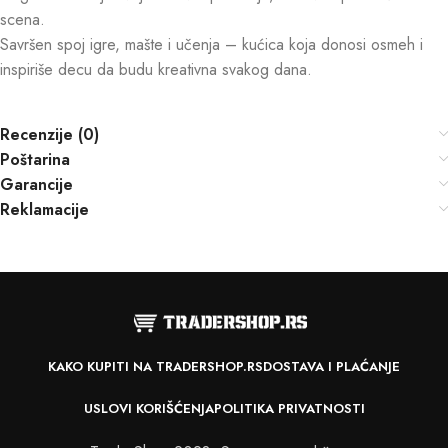
scena.
Savršen spoj igre, mašte i učenja – kućica koja donosi osmeh i
inspiriše decu da budu kreativna svakog dana.
Recenzije (0)
Poštarina
Garancije
Reklamacije
KAKO KUPITI NA TRADERSHOP.RS
DOSTAVA I PLAĆANJE
USLOVI KORIŠĆENJA
POLITIKA PRIVATNOSTI