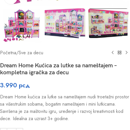
Početna
/
Sve za decu
Dream Home Kućica za lutke sa nameštajem –
kompletna igračka za decu
3.990
рсд
Dream Home kućica za lutke sa nameštajem nudi troetažni prostor
sa višestrukim sobama, bogatim nameštajem i mini lutkicama.
Savršena je za maštovitu igru, uređenje i razvoj kreativnosti kod
dece. Idealna za uzrast 3+ godine.