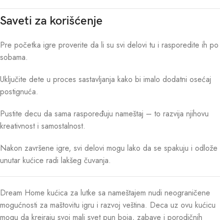
Saveti za korišćenje
Pre početka igre proverite da li su svi delovi tu i rasporedite ih po
sobama.
Uključite dete u proces sastavljanja kako bi imalo dodatni osećaj
postignuća.
Pustite decu da sama raspoređuju nameštaj – to razvija njihovu
kreativnost i samostalnost.
Nakon završene igre, svi delovi mogu lako da se spakuju i odlože
unutar kućice radi lakšeg čuvanja.
Dream Home kućica za lutke sa nameštajem nudi neograničene
mogućnosti za maštovitu igru i razvoj veština. Deca uz ovu kućicu
mogu da kreiraju svoj mali svet pun boja, zabave i porodičnih