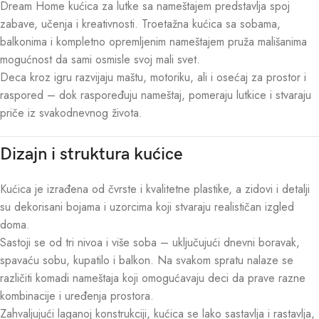
Dream Home kućica za lutke sa nameštajem predstavlja spoj
zabave, učenja i kreativnosti. Troetažna kućica sa sobama,
balkonima i kompletno opremljenim nameštajem pruža mališanima
mogućnost da sami osmisle svoj mali svet.
Deca kroz igru razvijaju maštu, motoriku, ali i osećaj za prostor i
raspored – dok raspoređuju nameštaj, pomeraju lutkice i stvaraju
priče iz svakodnevnog života.
Dizajn i struktura kućice
Kućica je izrađena od čvrste i kvalitetne plastike, a zidovi i detalji
su dekorisani bojama i uzorcima koji stvaraju realističan izgled
doma.
Sastoji se od tri nivoa i više soba – uključujući dnevni boravak,
spavaću sobu, kupatilo i balkon. Na svakom spratu nalaze se
različiti komadi nameštaja koji omogućavaju deci da prave razne
kombinacije i uređenja prostora.
Zahvaljujući laganoj konstrukciji, kućica se lako sastavlja i rastavlja,