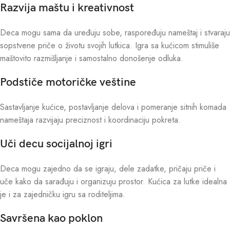
Razvija maštu i kreativnost
Deca mogu sama da uređuju sobe, raspoređuju nameštaj i stvaraju
sopstvene priče o životu svojih lutkica. Igra sa kućicom stimuliše
maštovito razmišljanje i samostalno donošenje odluka.
Podstiče motoričke veštine
Sastavljanje kućice, postavljanje delova i pomeranje sitnih komada
nameštaja razvijaju preciznost i koordinaciju pokreta.
Uči decu socijalnoj igri
Deca mogu zajedno da se igraju, dele zadatke, pričaju priče i
uče kako da sarađuju i organizuju prostor. Kućica za lutke idealna
je i za zajedničku igru sa roditeljima.
Savršena kao poklon