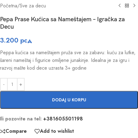
Početna
/
Sve za decu
Pepa Prase Kućica sa Nameštajem – Igračka za
Decu
3.200
рсд
Peppa kućica sa nameštajem pruža sve za zabavu: kuću za lutke,
šareni nameštaj i figurice omiljene junakinje. Idealna je za igru i
razvoj mašte kod dece uzrasta 3+ godine
DODAJ U KORPU
Ili pozovite na tel:
+381605501198
Compare
Add to wishlist