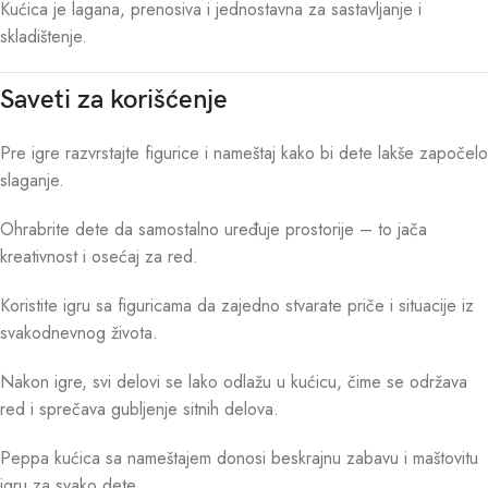
Kućica je lagana, prenosiva i jednostavna za sastavljanje i
skladištenje.
Saveti za korišćenje
Pre igre razvrstajte figurice i nameštaj kako bi dete lakše započelo
slaganje.
Ohrabrite dete da samostalno uređuje prostorije – to jača
kreativnost i osećaj za red.
Koristite igru sa figuricama da zajedno stvarate priče i situacije iz
svakodnevnog života.
Nakon igre, svi delovi se lako odlažu u kućicu, čime se održava
red i sprečava gubljenje sitnih delova.
Peppa kućica sa nameštajem donosi beskrajnu zabavu i maštovitu
igru za svako dete.