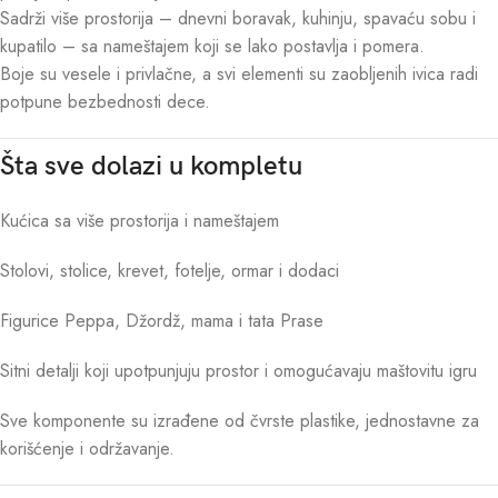
Sadrži više prostorija – dnevni boravak, kuhinju, spavaću sobu i
kupatilo – sa nameštajem koji se lako postavlja i pomera.
Boje su vesele i privlačne, a svi elementi su zaobljenih ivica radi
potpune bezbednosti dece.
Šta sve dolazi u kompletu
Kućica sa više prostorija i nameštajem
Stolovi, stolice, krevet, fotelje, ormar i dodaci
Figurice Peppa, Džordž, mama i tata Prase
Sitni detalji koji upotpunjuju prostor i omogućavaju maštovitu igru
Sve komponente su izrađene od čvrste plastike, jednostavne za
korišćenje i održavanje.