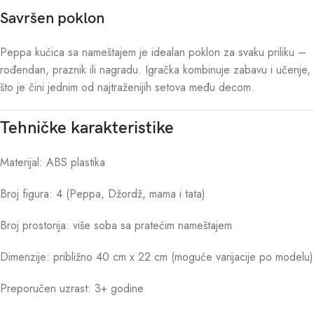
Savršen poklon
Peppa kućica sa nameštajem je idealan poklon za svaku priliku –
rođendan, praznik ili nagradu. Igračka kombinuje zabavu i učenje,
što je čini jednim od najtraženijih setova među decom.
Tehničke karakteristike
Materijal: ABS plastika
Broj figura: 4 (Peppa, Džordž, mama i tata)
Broj prostorija: više soba sa pratećim nameštajem
Dimenzije: približno 40 cm x 22 cm (moguće varijacije po modelu)
Preporučen uzrast: 3+ godine