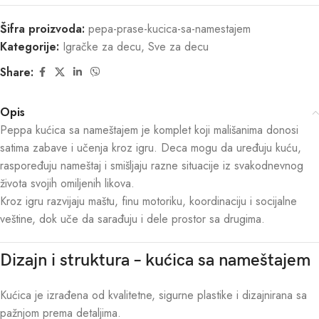
Šifra proizvoda:
pepa-prase-kucica-sa-namestajem
Kategorije:
Igračke za decu
,
Sve za decu
Share:
Opis
Peppa kućica sa nameštajem je komplet koji mališanima donosi
satima zabave i učenja kroz igru. Deca mogu da uređuju kuću,
raspoređuju nameštaj i smišljaju razne situacije iz svakodnevnog
života svojih omiljenih likova.
Kroz igru razvijaju maštu, finu motoriku, koordinaciju i socijalne
veštine, dok uče da sarađuju i dele prostor sa drugima.
Dizajn i struktura – kućica sa nameštajem
Kućica je izrađena od kvalitetne, sigurne plastike i dizajnirana sa
pažnjom prema detaljima.