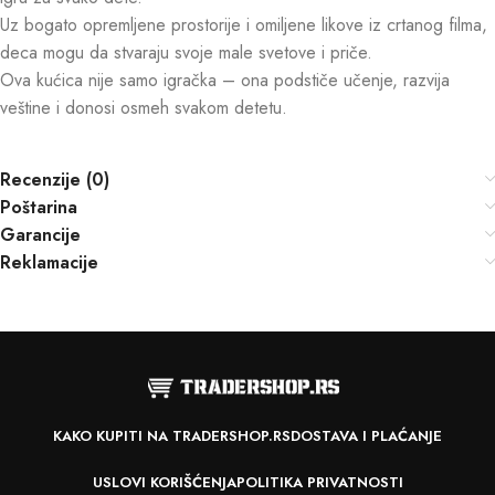
Uz bogato opremljene prostorije i omiljene likove iz crtanog filma,
deca mogu da stvaraju svoje male svetove i priče.
Ova kućica nije samo igračka – ona podstiče učenje, razvija
veštine i donosi osmeh svakom detetu.
Recenzije (0)
Poštarina
Garancije
Reklamacije
KAKO KUPITI NA TRADERSHOP.RS
DOSTAVA I PLAĆANJE
USLOVI KORIŠĆENJA
POLITIKA PRIVATNOSTI