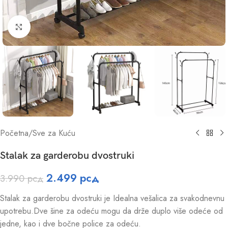
Click to enlarge
Početna
/
Sve za Kuću
Stalak za garderobu dvostruki
2.499
рсд
3.990
рсд
Stalak za garderobu dvostruki je Idealna vešalica za svakodnevnu
upotrebu.Dve šine za odeću mogu da drže duplo više odeće od
jedne, kao i dve bočne police za odeću.