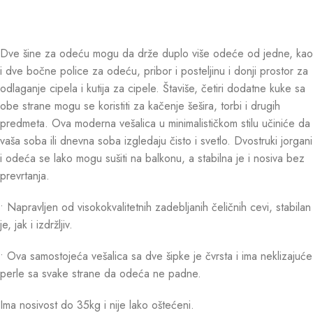
Dve šine za odeću mogu da drže duplo više odeće od jedne, kao
i dve bočne police za odeću, pribor i posteljinu i donji prostor za
odlaganje cipela i kutija za cipele. Štaviše, četiri dodatne kuke sa
obe strane mogu se koristiti za kačenje šešira, torbi i drugih
predmeta. Ova moderna vešalica u minimalističkom stilu učiniće da
vaša soba ili dnevna soba izgledaju čisto i svetlo. Dvostruki jorgani
i odeća se lako mogu sušiti na balkonu, a stabilna je i nosiva bez
prevrtanja.
• Napravljen od visokokvalitetnih zadebljanih čeličnih cevi, stabilan
je, jak i izdržljiv.
• Ova samostojeća vešalica sa dve šipke je čvrsta i ima neklizajuće
perle sa svake strane da odeća ne padne.
Ima nosivost do 35kg i nije lako oštećeni.