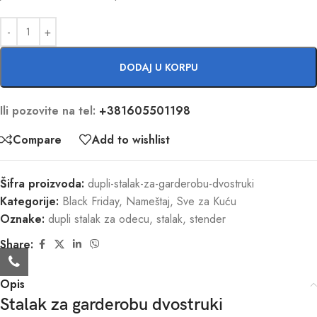
DODAJ U KORPU
Ili pozovite na tel:
+381605501198
Compare
Add to wishlist
Šifra proizvoda:
dupli-stalak-za-garderobu-dvostruki
Kategorije:
Black Friday
,
Nameštaj
,
Sve za Kuću
Oznake:
dupli stalak za odecu
,
stalak
,
stender
Share:
Opis
Stalak za garderobu dvostruki