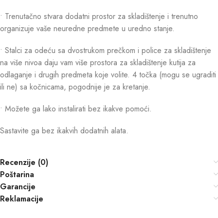
• Trenutačno stvara dodatni prostor za skladištenje i trenutno
organizuje vaše neuredne predmete u uredno stanje.
• Stalci za odeću sa dvostrukom prečkom i police za skladištenje
na više nivoa daju vam više prostora za skladištenje kutija za
odlaganje i drugih predmeta koje volite. 4 točka (mogu se ugraditi
ili ne) sa kočnicama, pogodnije je za kretanje.
• Možete ga lako instalirati bez ikakve pomoći.
Sastavite ga bez ikakvih dodatnih alata.
Recenzije (0)
Poštarina
Garancije
Reklamacije