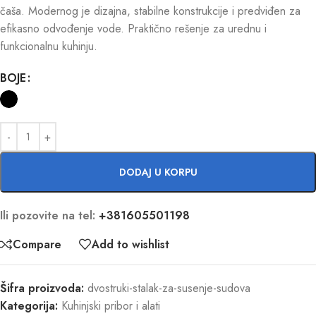
čaša. Modernog je dizajna, stabilne konstrukcije i predviđen za
efikasno odvođenje vode. Praktično rešenje za urednu i
funkcionalnu kuhinju.
BOJE
DODAJ U KORPU
Ili pozovite na tel:
+381605501198
Compare
Add to wishlist
Šifra proizvoda:
dvostruki-stalak-za-susenje-sudova
Kategorija:
Kuhinjski pribor i alati