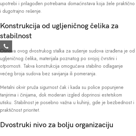
upotrebi i prilagođen potrebama domaćinstava koja žele praktično
i dugotrajno rešenje.
Konstrukcija od ugljeničnog čelika za
stabilnost
Osnova ovog dvostrukog stalka za sušenje sudova izrađena je od
ugljeničnog čelika, materijala poznatog po svojoj čvrstini i
otpornosti. Takva konstrukcija omogućava stabilno odlaganje
većeg broja sudova bez savijanja ili pomeranja.
Metalni okvir pruža sigurnost čak i kada su police popunjene
tanjirima i činijama, dok moderan izgled doprinosi estetskom
utisku. Stabilnost je posebno važna u kuhinji, gde je bezbednost i
praktičnost prioritet.
Dvostruki nivo za bolju organizaciju