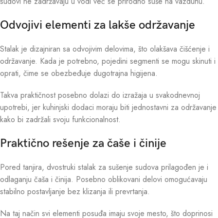
sudovi ne zadržavaju u vodi već se prirodno suše na vazduhu.
Odvojivi elementi za lakše održavanje
Stalak je dizajniran sa odvojivim delovima, što olakšava čišćenje i
održavanje. Kada je potrebno, pojedini segmenti se mogu skinuti i
oprati, čime se obezbeđuje dugotrajna higijena.
Takva praktičnost posebno dolazi do izražaja u svakodnevnoj
upotrebi, jer kuhinjski dodaci moraju biti jednostavni za održavanje
kako bi zadržali svoju funkcionalnost.
Praktično rešenje za čaše i činije
Pored tanjira, dvostruki stalak za sušenje sudova prilagođen je i
odlaganju čaša i činija. Posebno oblikovani delovi omogućavaju
stabilno postavljanje bez klizanja ili prevrtanja.
Na taj način svi elementi posuđa imaju svoje mesto, što doprinosi