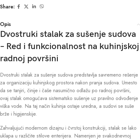
Share:
Opis
Dvostruki stalak za sušenje sudova
– Red i funkcionalnost na kuhinjskoj
radnoj površini
Dvostruki stalak za sušenje sudova predstavlja savremeno rešenje
za organizaciju kuhinjskog prostora nakon pranja sudova. Umesto
da se tanjiri, činije i čaše nasumično odlažu po radnoj površini,
ovaj stalak omogućava sistematsko sušenje uz pravilno odvođenje
viška vode. Na taj način kuhinja ostaje uredna, a sudovi se suše
brže i higijenskije.
Zahvaljujući modernom dizajnu i čvrstoj konstrukciji, stalak se lako
uklapa u različite stilove enterijera. Namenjen je svakodnevnoj