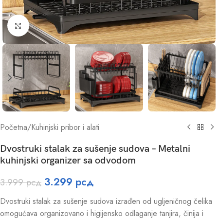
Click to enlarge
Početna
/
Kuhinjski pribor i alati
Dvostruki stalak za sušenje sudova – Metalni
kuhinjski organizer sa odvodom
3.299
рсд
3.999
рсд
Dvostruki stalak za sušenje sudova izrađen od ugljeničnog čelika
omogućava organizovano i higijensko odlaganje tanjira, činija i