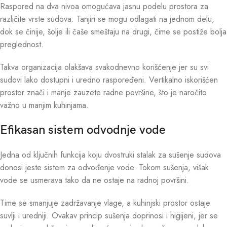
Raspored na dva nivoa omogućava jasnu podelu prostora za
različite vrste sudova. Tanjiri se mogu odlagati na jednom delu,
dok se činije, šolje ili čaše smeštaju na drugi, čime se postiže bolja
preglednost.
Takva organizacija olakšava svakodnevno korišćenje jer su svi
sudovi lako dostupni i uredno raspoređeni. Vertikalno iskorišćen
prostor znači i manje zauzete radne površine, što je naročito
važno u manjim kuhinjama.
Efikasan sistem odvodnje vode
Jedna od ključnih funkcija koju dvostruki stalak za sušenje sudova
donosi jeste sistem za odvođenje vode. Tokom sušenja, višak
vode se usmerava tako da ne ostaje na radnoj površini.
Time se smanjuje zadržavanje vlage, a kuhinjski prostor ostaje
suvlji i uredniji. Ovakav princip sušenja doprinosi i higijeni, jer se