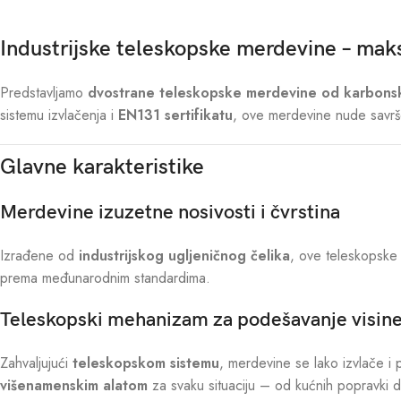
Industrijske teleskopske merdevine – mak
Predstavljamo
dvostrane teleskopske merdevine od karbons
sistemu izvlačenja i
EN131 sertifikatu
, ove merdevine nude savršen
Glavne karakteristike
Merdevine izuzetne nosivosti i čvrstina
Izrađene od
industrijskog ugljeničnog čelika
, ove teleskopske
prema međunarodnim standardima.
Teleskopski mehanizam za podešavanje visin
Zahvaljujući
teleskopskom sistemu
, merdevine se lako izvlače i 
višenamenskim alatom
za svaku situaciju – od kućnih popravki d