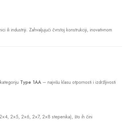
ili industriji. Zahvaljujući čvrstoj konstrukciji, inovativnom
 kategoriju
Type 1AA
– najvišu klasu otpornosti i izdržljivosti
 (2×4, 2×5, 2×6, 2×7, 2×8 stepenika), što ih čini