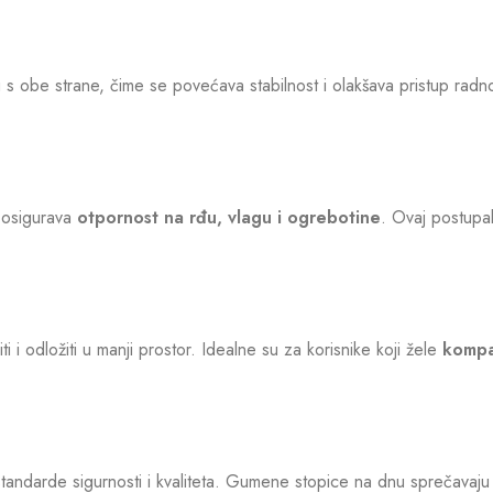
obe strane, čime se povećava stabilnost i olakšava pristup radnoj
o osigurava
otpornost na rđu, vlagu i ogrebotine
. Ovaj postupak
 i odložiti u manji prostor. Idealne su za korisnike koji žele
kompa
standarde sigurnosti i kvaliteta. Gumene stopice na dnu sprečavaju 