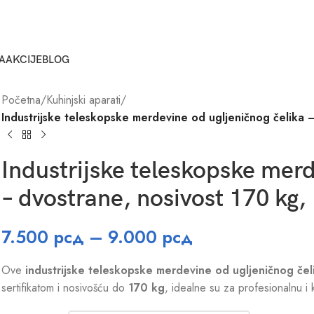
A
AKCIJE
BLOG
Početna
/
Kuhinjski aparati
/
Industrijske teleskopske merdevine od ugljeničnog čelika –
Industrijske teleskopske merd
– dvostrane, nosivost 170 kg,
7.500
рсд
–
9.000
рсд
Ove
industrijske teleskopske merdevine od ugljeničnog čel
sertifikatom i nosivošću do
170 kg
, idealne su za profesionalnu i