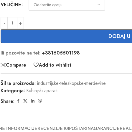
VELIČINE
DODAJ U
Ili pozovite na tel:
+381605501198
Compare
Add to wishlist
Šifra proizvoda:
industrijske-teleskopske-merdevine
Kategorija:
Kuhinjski aparati
Share:
NE INFORMACIJE
RECENZIJE (0)
POŠTARINA
GARANCIJE
REKL