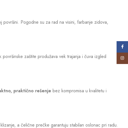
 površini. Pogodne su za rad na visini, farbanje zidova,
Face
 površinske zaštite produžava vek trajanja i čuva izgled
Insta
ktno, praktično rešenje
bez kompromisa u kvalitetu i
klizanje, a čelične prečke garantuju stabilan oslonac pri radu.