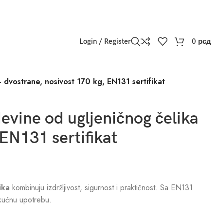
Login / Register
0
рсд
 dvostrane, nosivost 170 kg, EN131 sertifikat
evine od ugljeničnog čelika
 EN131 sertifikat
ika
kombinuju izdržljivost, sigurnost i praktičnost. Sa EN131
 kućnu upotrebu.