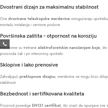
Dvostrani dizajn za maksimalnu stabilnost
Ove
dvostrane teleskopske merdevine
omogućavaju upotrebu s 
montažu instalacija i servisne poslove.
Površinska zaštita – otpornost na koroziju
Merdevine su tretirane
elektroforetskim nanošenjem boje
, št
proizvoda čak i pri intenzivnoj upotrebi.
Sklopive i lako prenosive
Zahvaljujući
preklopnom dizajnu
, merdevine se mogu brzo sklopiti
stabilnosti.
Bezbednost i sertifikovana kvaliteta
Proizvod poseduje
EN131 sertifikat
, što znači da ispunjava sve 