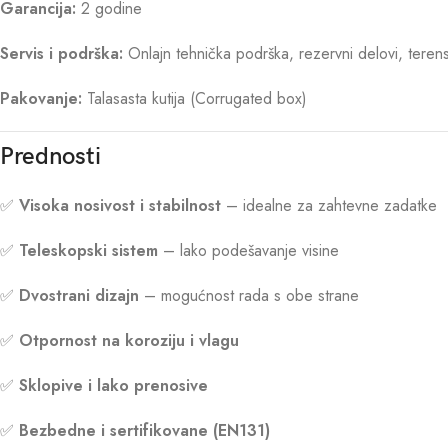
Garancija:
2 godine
Servis i podrška:
Onlajn tehnička podrška, rezervni delovi, terens
Pakovanje:
Talasasta kutija (Corrugated box)
Prednosti
✅
Visoka nosivost i stabilnost
– idealne za zahtevne zadatke
✅
Teleskopski sistem
– lako podešavanje visine
✅
Dvostrani dizajn
– mogućnost rada s obe strane
✅
Otpornost na koroziju i vlagu
✅
Sklopive i lako prenosive
✅
Bezbedne i sertifikovane (EN131)