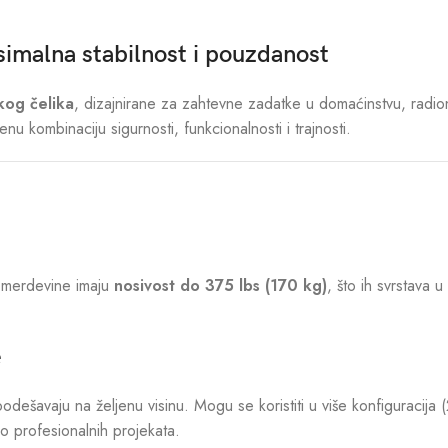
simalna stabilnost i pouzdanost
kog čelika
, dizajnirane za zahtevne zadatke u domaćinstvu, radionici 
u kombinaciju sigurnosti, funkcionalnosti i trajnosti.
 merdevine imaju
nosivost do 375 lbs (170 kg)
, što ih svrstava u
e
podešavaju na željenu visinu. Mogu se koristiti u više konfiguracija
o profesionalnih projekata.