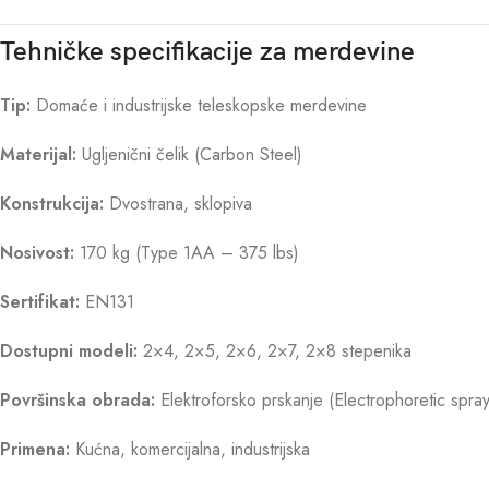
Tehničke specifikacije za merdevine
Tip:
Domaće i industrijske teleskopske merdevine
Materijal:
Ugljenični čelik (Carbon Steel)
Konstrukcija:
Dvostrana, sklopiva
Nosivost:
170 kg (Type 1AA – 375 lbs)
Sertifikat:
EN131
Dostupni modeli:
2×4, 2×5, 2×6, 2×7, 2×8 stepenika
Površinska obrada:
Elektroforsko prskanje (Electrophoretic spray
Primena:
Kućna, komercijalna, industrijska