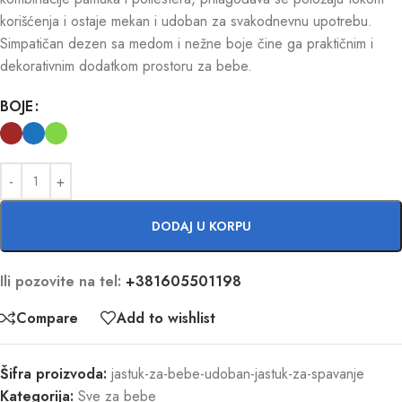
korišćenja i ostaje mekan i udoban za svakodnevnu upotrebu.
Simpatičan dezen sa medom i nežne boje čine ga praktičnim i
dekorativnim dodatkom prostoru za bebe.
BOJE
DODAJ U KORPU
Ili pozovite na tel:
+381605501198
Compare
Add to wishlist
Šifra proizvoda:
jastuk-za-bebe-udoban-jastuk-za-spavanje
Kategorija:
Sve za bebe