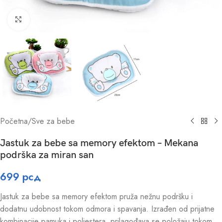
Click to enlarge
Početna
/
Sve za bebe
Jastuk za bebe sa memory efektom – Mekana
podrška za miran san
699
рсд
Jastuk za bebe sa memory efektom pruža nežnu podršku i
dodatnu udobnost tokom odmora i spavanja. Izrađen od prijatne
kombinacije pamuka i poliestera, prilagođava se položaju tokom