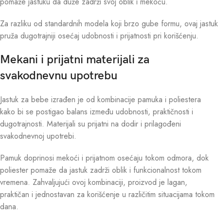
pomaže jastuku da duže zadrži svoj oblik i mekoću.
Za razliku od standardnih modela koji brzo gube formu, ovaj jastuk
pruža dugotrajniji osećaj udobnosti i prijatnosti pri korišćenju.
Mekani i prijatni materijali za
svakodnevnu upotrebu
Jastuk za bebe izrađen je od kombinacije pamuka i poliestera
kako bi se postigao balans između udobnosti, praktičnosti i
dugotrajnosti. Materijali su prijatni na dodir i prilagođeni
svakodnevnoj upotrebi.
Pamuk doprinosi mekoći i prijatnom osećaju tokom odmora, dok
poliester pomaže da jastuk zadrži oblik i funkcionalnost tokom
vremena. Zahvaljujući ovoj kombinaciji, proizvod je lagan,
praktičan i jednostavan za korišćenje u različitim situacijama tokom
dana.