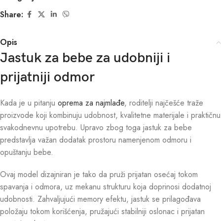
Share:
Opis
Jastuk za bebe za udobniji i
prijatniji odmor
Kada je u pitanju
oprema za najmlađe
, roditelji najčešće traže
proizvode koji kombinuju udobnost, kvalitetne materijale i praktičnu
svakodnevnu upotrebu. Upravo zbog toga jastuk za bebe
predstavlja važan dodatak prostoru namenjenom odmoru i
opuštanju bebe.
Ovaj model dizajniran je tako da pruži prijatan osećaj tokom
spavanja i odmora, uz mekanu strukturu koja doprinosi dodatnoj
udobnosti. Zahvaljujući memory efektu, jastuk se prilagođava
položaju tokom korišćenja, pružajući stabilniji oslonac i prijatan