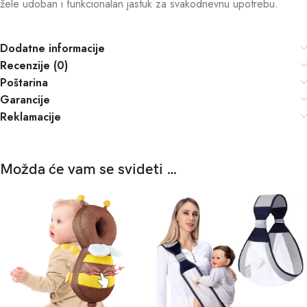
žele udoban i funkcionalan jastuk za svakodnevnu upotrebu.
Dodatne informacije
Recenzije (0)
Poštarina
Garancije
Reklamacije
Možda će vam se svideti …