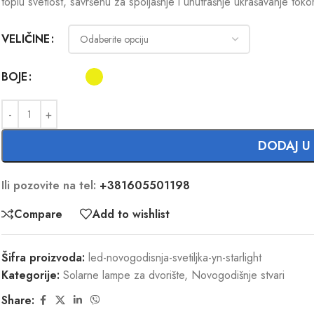
toplu svetlost, savršenu za spoljašnje i unutrašnje ukrašavanje tok
VELIČINE
BOJE
DODAJ U
Ili pozovite na tel:
+381605501198
Compare
Add to wishlist
Šifra proizvoda:
led-novogodisnja-svetiljka-yn-starlight
Kategorije:
Solarne lampe za dvorište
,
Novogodišnje stvari
Share: