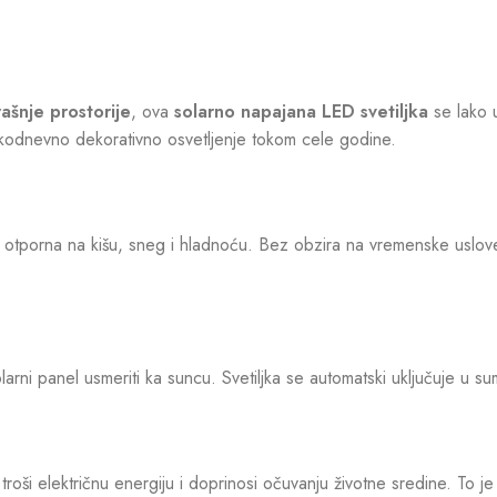
ašnje prostorije
, ova
solarno napajana LED svetiljka
se lako u
vakodnevno dekorativno osvetljenje tokom cele godine.
 otporna na kišu, sneg i hladnoću. Bez obzira na vremenske uslove,
arni panel usmeriti ka suncu. Svetiljka se automatski uključuje u sum
troši električnu energiju i doprinosi očuvanju životne sredine. To j