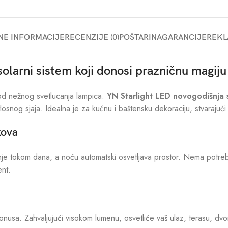
NE INFORMACIJE
RECENZIJE (0)
POŠTARINA
GARANCIJE
REKL
solarni sistem koji donosi prazničnu magiju
u od nežnog svetlucanja lampica.
YN Starlight LED novogodišnja s
snog sjaja. Idealna je za kućnu i baštensku dekoraciju, stvarajući 
kova
enje tokom dana, a noću automatski osvetljava prostor. Nema potre
ent.
 tonusa. Zahvaljujući visokom lumenu, osvetliće vaš ulaz, terasu, dvo