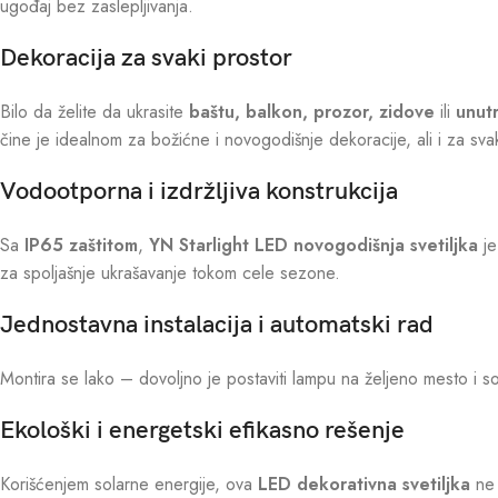
ugođaj bez zaslepljivanja.
Dekoracija za svaki prostor
Bilo da želite da ukrasite
baštu, balkon, prozor, zidove
ili
unutr
čine je idealnom za božićne i novogodišnje dekoracije, ali i za s
Vodootporna i izdržljiva konstrukcija
Sa
IP65 zaštitom
,
YN Starlight LED novogodišnja svetiljka
je
za spoljašnje ukrašavanje tokom cele sezone.
Jednostavna instalacija i automatski rad
Montira se lako – dovoljno je postaviti lampu na željeno mesto i sol
Ekološki i energetski efikasno rešenje
Korišćenjem solarne energije, ova
LED dekorativna svetiljka
ne 