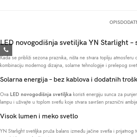
OPIS
DODAT
LED novogodišnja svetiljka YN Starlight – 
Kada se približi sezona praznika, ništa ne stvara topliju atmosfer
kombinaciju modernog dizajna, solarne tehnologije i prelepog svetlo
Solarna energija – bez kablova i dodatnih troš
Ova
LED novogodišnja svetiljka
koristi energiju sunca za punj
lampu i uživajte u toplom svetlu koje stvara savršen praznični ambij
Visok lumen i meko svetlo
YN Starlight svetiljka pruža balans između jačine svetla i prijatnog