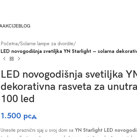
A
AKCIJE
BLOG
Početna
/
Solarne lampe za dvorište
/
LED novogodišnja svetiljka YN Starlight – solarna dekorati
LED novogodišnja svetiljka YN
dekorativna rasveta za unutra
100 led
1.500
рсд
Unesite praznični sjaj u svoj dom sa
YN Starlight LED novogodi