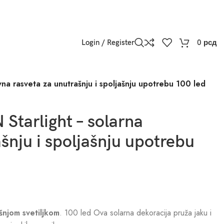
Login / Register
0
рсд
vna rasveta za unutrašnju i spoljašnju upotrebu 100 led
 Starlight – solarna
šnju i spoljašnju upotrebu
šnjom svetiljkom
. 100 led Ova solarna dekoracija pruža jaku i