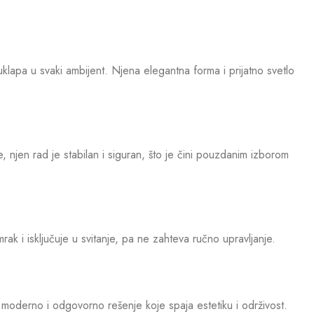
klapa u svaki ambijent. Njena elegantna forma i prijatno svetlo
 njen rad je stabilan i siguran, što je čini pouzdanim izborom
rak i isključuje u svitanje, pa ne zahteva ručno upravljanje.
e moderno i odgovorno rešenje koje spaja estetiku i održivost.