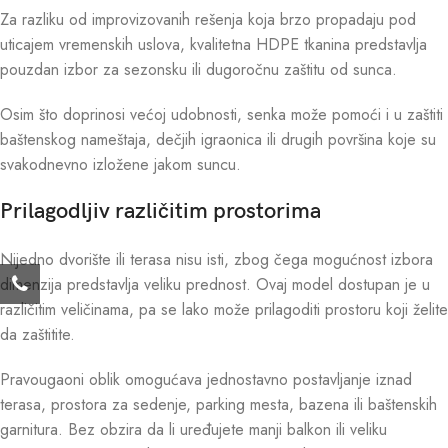
Za razliku od improvizovanih rešenja koja brzo propadaju pod
uticajem vremenskih uslova, kvalitetna HDPE tkanina predstavlja
pouzdan izbor za sezonsku ili dugoročnu zaštitu od sunca.
Osim što doprinosi većoj udobnosti, senka može pomoći i u zaštiti
baštenskog nameštaja, dečjih igraonica ili drugih površina koje su
svakodnevno izložene jakom suncu.
Prilagodljiv različitim prostorima
Nijedno dvorište ili terasa nisu isti, zbog čega mogućnost izbora
dimenzija predstavlja veliku prednost. Ovaj model dostupan je u
različitim veličinama, pa se lako može prilagoditi prostoru koji želite
da zaštitite.
Pravougaoni oblik omogućava jednostavno postavljanje iznad
terasa, prostora za sedenje, parking mesta, bazena ili baštenskih
garnitura. Bez obzira da li uređujete manji balkon ili veliku