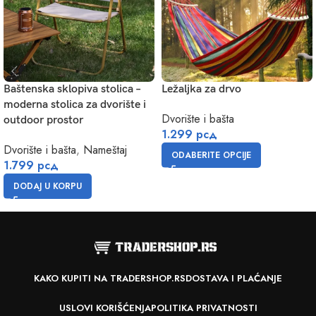
Baštenska sklopiva stolica –
Ležaljka za drvo
moderna stolica za dvorište i
Dvorište i bašta
outdoor prostor
1.299
рсд
Dvorište i bašta
,
Nameštaj
ODABERITE OPCIJE
1.799
рсд
DODAJ U KORPU
KAKO KUPITI NA TRADERSHOP.RS
DOSTAVA I PLAĆANJE
USLOVI KORIŠĆENJA
POLITIKA PRIVATNOSTI