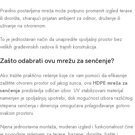
Pravilno postavljena mreža može potpuno promeniti izgled terase
ili dvorišta, stvarajući prijatan ambijent za odmor, druženje ili
uživanje na otvorenom.
To je jednostavan način da unapredite spoljašnji prostor bez
velikih građevinskih radova ili trajnih konstrukcija.
Zašto odabrati ovu mrežu za senčenje?
Ako tražite praktično rešenje koje će vam pomoći da efikasnije
zaštitite otvoreni prostor od jakog sunca, ova
HDPE mreža za
senčenje
predstavlja odličan izbor. UV stabilizovani materijal
namenjen je spoljašnjoj upotrebi, dok mogućnost izbora različitog
stepena senčenja i dimenzija omogućava prilagođavanje gotovo
svakom prostoru.
Njena jednostavna montaža, moderan izgled i funkcionalnost čine
je pogodnim rešenjem za terase, bazene, dvorišta, bašte i