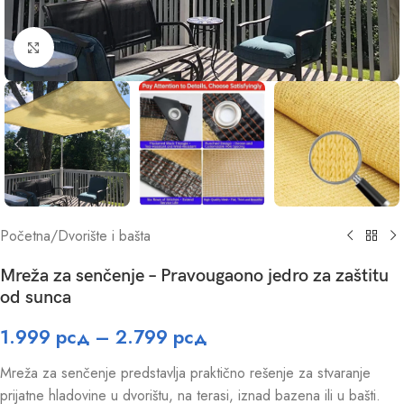
Click to enlarge
Početna
/
Dvorište i bašta
Mreža za senčenje – Pravougaono jedro za zaštitu
od sunca
1.999
рсд
–
2.799
рсд
Mreža za senčenje predstavlja praktično rešenje za stvaranje
prijatne hladovine u dvorištu, na terasi, iznad bazena ili u bašti.