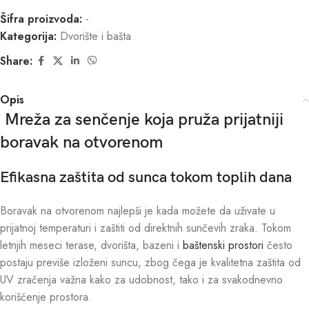
Šifra proizvoda:
-
Kategorija:
Dvorište i bašta
Share:
Opis
Mreža za senčenje koja pruža prijatniji
boravak na otvorenom
Efikasna zaštita od sunca tokom toplih dana
Boravak na otvorenom najlepši je kada možete da uživate u
prijatnoj temperaturi i zaštiti od direktnih sunčevih zraka. Tokom
letnjih meseci terase, dvorišta, bazeni i
baštenski prostori
često
postaju previše izloženi suncu, zbog čega je kvalitetna zaštita od
UV zračenja važna kako za udobnost, tako i za svakodnevno
korišćenje prostora.