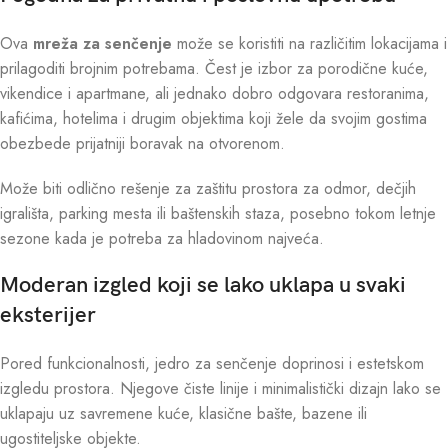
Ova
mreža za senčenje
može se koristiti na različitim lokacijama i
prilagoditi brojnim potrebama. Čest je izbor za porodične kuće,
vikendice i apartmane, ali jednako dobro odgovara restoranima,
kafićima, hotelima i drugim objektima koji žele da svojim gostima
obezbede prijatniji boravak na otvorenom.
Može biti odlično rešenje za zaštitu prostora za odmor, dečjih
igrališta, parking mesta ili baštenskih staza, posebno tokom letnje
sezone kada je potreba za hladovinom najveća.
Moderan izgled koji se lako uklapa u svaki
eksterijer
Pored funkcionalnosti, jedro za senčenje doprinosi i estetskom
izgledu prostora. Njegove čiste linije i minimalistički dizajn lako se
uklapaju uz savremene kuće, klasične bašte, bazene ili
ugostiteljske objekte.