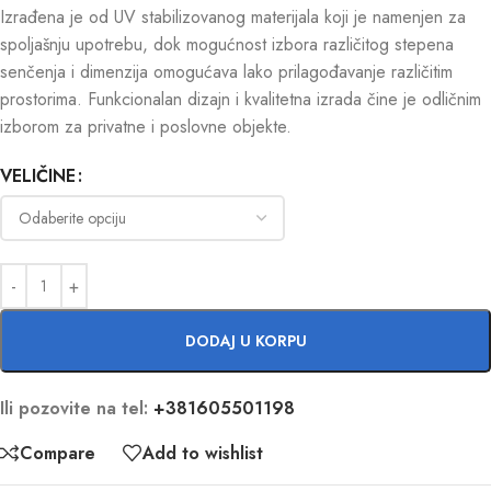
Izrađena je od UV stabilizovanog materijala koji je namenjen za
spoljašnju upotrebu, dok mogućnost izbora različitog stepena
senčenja i dimenzija omogućava lako prilagođavanje različitim
prostorima. Funkcionalan dizajn i kvalitetna izrada čine je odličnim
izborom za privatne i poslovne objekte.
VELIČINE
DODAJ U KORPU
Ili pozovite na tel:
+381605501198
Compare
Add to wishlist