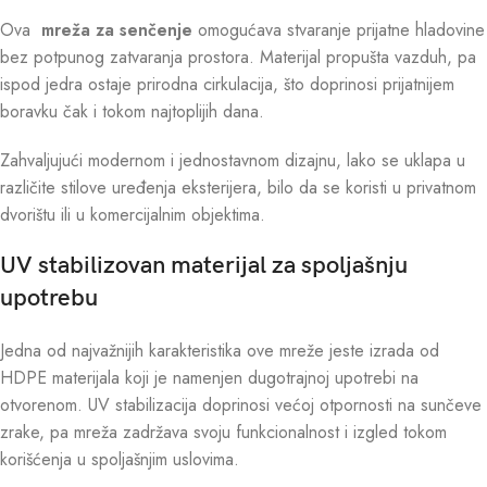
Ova
mreža za senčenje
omogućava stvaranje prijatne hladovine
bez potpunog zatvaranja prostora. Materijal propušta vazduh, pa
ispod jedra ostaje prirodna cirkulacija, što doprinosi prijatnijem
boravku čak i tokom najtoplijih dana.
Zahvaljujući modernom i jednostavnom dizajnu, lako se uklapa u
različite stilove uređenja eksterijera, bilo da se koristi u privatnom
dvorištu ili u komercijalnim objektima.
UV stabilizovan materijal za spoljašnju
upotrebu
Jedna od najvažnijih karakteristika ove mreže jeste izrada od
HDPE materijala koji je namenjen dugotrajnoj upotrebi na
otvorenom. UV stabilizacija doprinosi većoj otpornosti na sunčeve
zrake, pa mreža zadržava svoju funkcionalnost i izgled tokom
korišćenja u spoljašnjim uslovima.