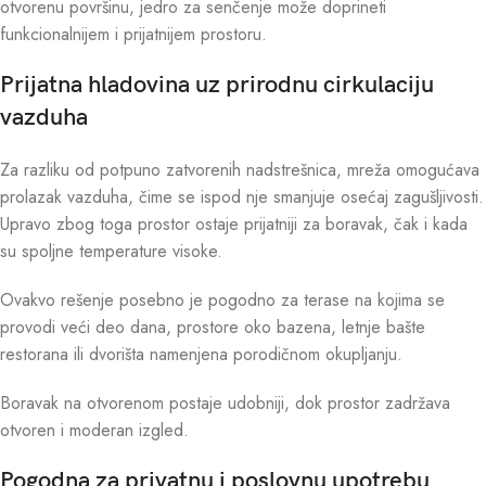
otvorenu površinu, jedro za senčenje može doprineti
funkcionalnijem i prijatnijem prostoru.
Prijatna hladovina uz prirodnu cirkulaciju
vazduha
Za razliku od potpuno zatvorenih nadstrešnica, mreža omogućava
prolazak vazduha, čime se ispod nje smanjuje osećaj zagušljivosti.
Upravo zbog toga prostor ostaje prijatniji za boravak, čak i kada
su spoljne temperature visoke.
Ovakvo rešenje posebno je pogodno za terase na kojima se
provodi veći deo dana, prostore oko bazena, letnje bašte
restorana ili dvorišta namenjena porodičnom okupljanju.
Boravak na otvorenom postaje udobniji, dok prostor zadržava
otvoren i moderan izgled.
Pogodna za privatnu i poslovnu upotrebu