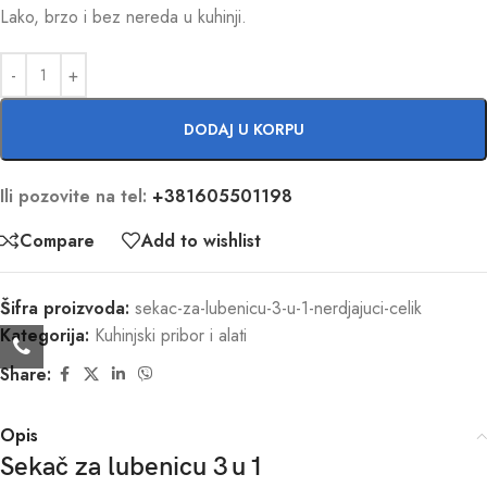
Lako, brzo i bez nereda u kuhinji.
DODAJ U KORPU
Ili pozovite na tel:
+381605501198
Compare
Add to wishlist
Šifra proizvoda:
sekac-za-lubenicu-3-u-1-nerdjajuci-celik
Kategorija:
Kuhinjski pribor i alati
Share:
Opis
Sekač za lubenicu 3 u 1