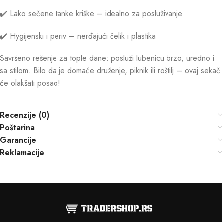
✔️ Lako sečene tanke kriške – idealno za posluživanje
✔️ Hygijenski i periv – nerđajući čelik i plastika
Savršeno rešenje za tople dane: posluži lubenicu brzo, uredno i
sa stilom. Bilo da je domaće druženje, piknik ili roštilj – ovaj sekač
će olakšati posao!
Recenzije (0)
Poštarina
Garancije
Reklamacije