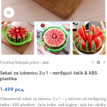
Click to enlarge
Početna
/
Kuhinjski pribor i alati
Sekač za lubenicu 3 u 1 – nerđajući čelik & ABS
plastika
1.499
рсд
Višenamenski sekač za lubenicu 3 u 1 – s sečivom od nerđajućeg
čelika i ABS plastikom. Seče kriške, vadi kuglice i služi kao viljuška.