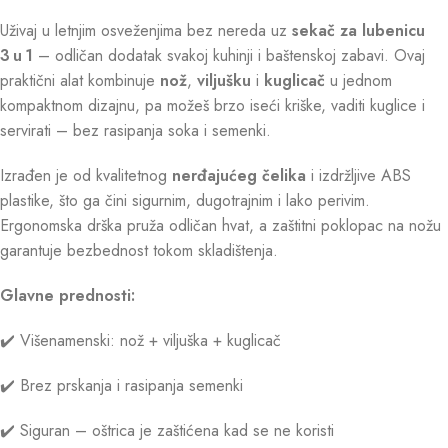
Uživaj u letnjim osveženjima bez nereda uz
sekač za lubenicu
3 u 1
– odličan dodatak svakoj kuhinji i baštenskoj zabavi. Ovaj
praktični alat kombinuje
nož
,
viljušku
i
kuglicač
u jednom
kompaktnom dizajnu, pa možeš brzo iseći kriške, vaditi kuglice i
servirati – bez rasipanja soka i semenki.
Izrađen je od kvalitetnog
nerđajućeg čelika
i izdržljive ABS
plastike, što ga čini sigurnim, dugotrajnim i lako perivim.
Ergonomska drška pruža odličan hvat, a zaštitni poklopac na nožu
garantuje bezbednost tokom skladištenja.
Glavne prednosti:
✔️ Višenamenski: nož + viljuška + kuglicač
✔️ Brez prskanja i rasipanja semenki
✔️ Siguran – oštrica je zaštićena kad se ne koristi