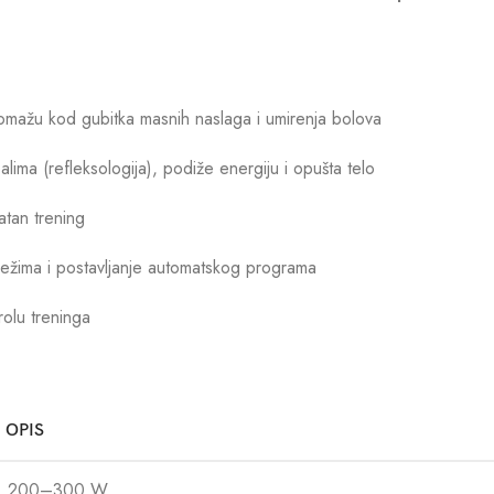
pomažu kod gubitka masnih naslaga i umirenja bolova
alima (refleksologija), podiže energiju i opušta telo
atan trening
režima i postavljanje automatskog programa
rolu treninga
OPIS
200–300 W