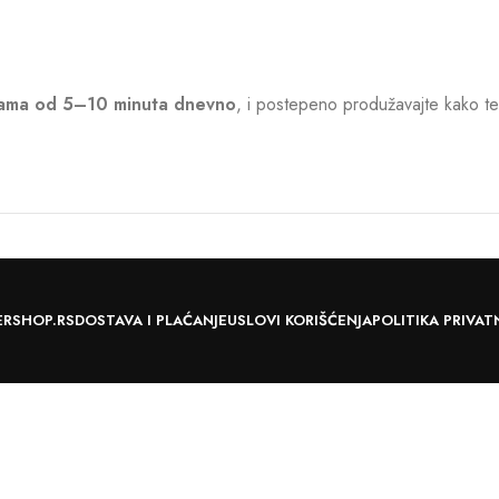
sama od 5–10 minuta dnevno
, i postepeno produžavajte kako te
ERSHOP.RS
DOSTAVA I PLAĆANJE
USLOVI KORIŠĆENJA
POLITIKA PRIVAT