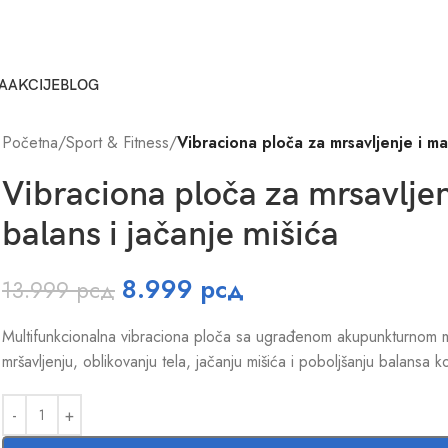
A
AKCIJE
BLOG
Početna
/
Sport & Fitness
/
Vibraciona ploča za mrsavljenje i ma
Vibraciona ploča za mrsavlje
balans i jačanje mišića
8.999
рсд
13.999
рсд
Multifunkcionalna vibraciona ploča sa ugrađenom akupunkturnom 
mršavljenju, oblikovanju tela, jačanju mišića i poboljšanju balansa 