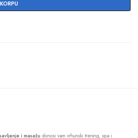
 KORPU
savljenje i masažu
donosi vam vrhunski trening, spa i