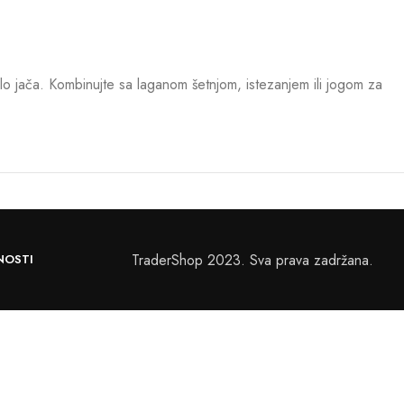
lo jača. Kombinujte sa laganom šetnjom, istezanjem ili jogom za
TraderShop 2023. Sva prava zadržana.
NOSTI