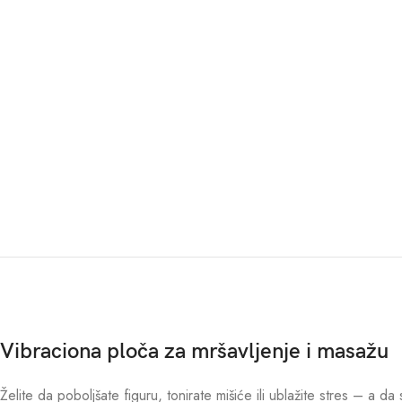
Vibraciona ploča za mršavljenje i masažu
Želite da poboljšate figuru, tonirate mišiće ili ublažite stres – a