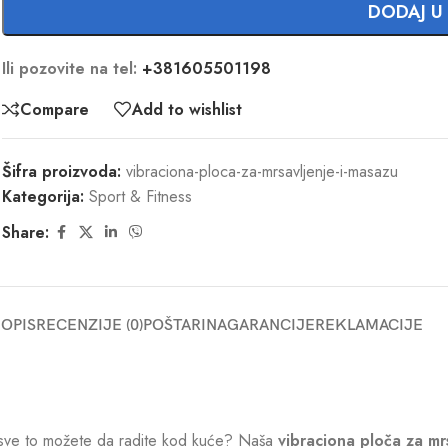
DODAJ U
Ili pozovite na tel:
+381605501198
Compare
Add to wishlist
Šifra proizvoda:
vibraciona-ploca-za-mrsavljenje-i-masazu
Kategorija:
Sport & Fitness
Share:
OPIS
RECENZIJE (0)
POŠTARINA
GARANCIJE
REKLAMACIJE
 da sve to možete da radite kod kuće? Naša
vibraciona ploča za mr