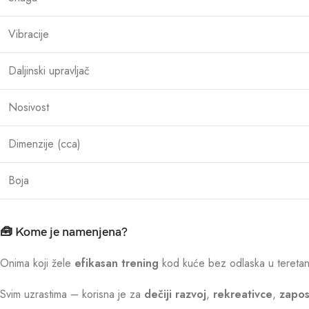
Vibracije
Daljinski upravljač
Nosivost
Dimenzije (cca)
Boja
🧰 Kome je namenjena?
Onima koji žele
efikasan trening
kod kuće bez odlaska u tereta
Svim uzrastima – korisna je za
dečiji razvoj
,
rekreativce
,
zapos