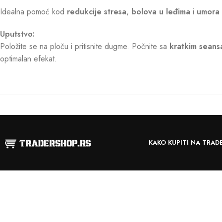
Idealna pomoć kod
redukcije stresa
,
bolova u leđima
i
umora
Uputstvo:
Položite se na ploču i pritisnite dugme. Počnite sa
kratkim sean
optimalan efekat.
KAKO KUPITI NA TRAD