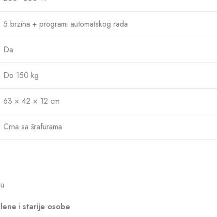
5 brzina + programi automatskog rada
Da
Do 150 kg
63 × 42 × 12 cm
Crna sa šrafurama
nu
lene
i
starije osobe