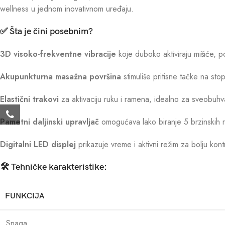
wellness u jednom inovativnom uređaju.
✅ Šta je čini posebnim?
3D visoko-frekventne vibracije
koje duboko aktiviraju mišiće, 
Akupunkturna masažna površina
stimuliše pritisne tačke na stop
Elastični trakovi
za aktivaciju ruku i ramena, idealno za sveobuhv
Pametni daljinski upravljač
omogućava lako biranje 5 brzinskih 
Digitalni LED displej
prikazuje vreme i aktivni režim za bolju kont
🛠️ Tehničke karakteristike:
FUNKCIJA
Snaga