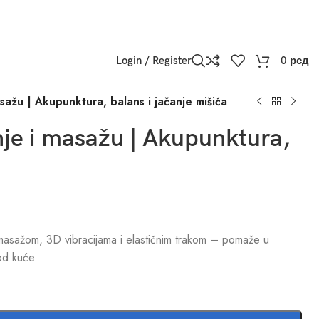
Login / Register
0
рсд
sažu | Akupunktura, balans i jačanje mišića
nje i masažu | Akupunktura,
masažom, 3D vibracijama i elastičnim trakom – pomaže u
kod kuće.