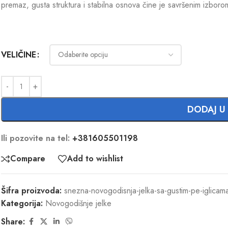
premaz, gusta struktura i stabilna osnova čine je savršenim izbor
VELIČINE
DODAJ U
Ili pozovite na tel:
+381605501198
Compare
Add to wishlist
Šifra proizvoda:
snezna-novogodisnja-jelka-sa-gustim-pe-iglicam
Kategorija:
Novogodišnje jelke
Share: