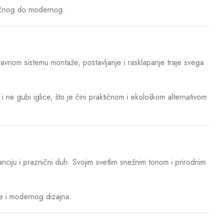
sičnog do modernog.
tavnom sistemu montaže, postavljanje i rasklapanje traje svega
 ne gubi iglice, što je čini praktičnom i ekološkom alternativom
nciju i praznični duh. Svojim svetlim snežnim tonom i prirodnim
je i modernog dizajna.