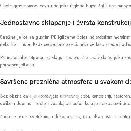
Guste grane omogućavaju da jelka izgleda bujno čak i bez mnogo 
Jednostavno sklapanje i čvrsta konstrukci
Snežna jelka sa gustim PE iglicama
dolazi sa stabilnim metalnim
nekoliko minuta. Kada se sezona završi, jelka se lako sklapa i odl
PE materijal je otporan na vlagu i toplotu, što znači da će jelka z
prirodnim jelkama.
Savršena praznična atmosfera u svakom 
Bez obzira da li je postavljate u dnevnoj sobi, kancelariji, restora
oblikom doprinosi toploj i veseloj atmosferi koja je neizostavni de
Kada se ukrasi svetiljkama i dekoracijama, ova jelka postaje centra