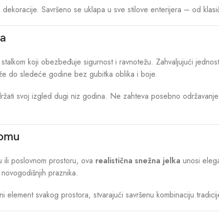
dekoracije. Savršeno se uklapa u sve stilove enterijera – od kla
ja
 stalkom koji obezbeđuje sigurnost i ravnotežu. Zahvaljujući jednos
aže do sledeće godine bez gubitka oblika i boje.
adržati svoj izgled dugi niz godina. Ne zahteva posebno održavanje i
domu
nu ili poslovnom prostoru, ova
realistična snežna jelka
unosi elega
o novogodišnjih praznika.
lni element svakog prostora, stvarajući savršenu kombinaciju tradici