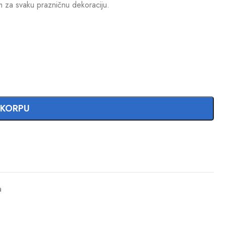
om za svaku prazničnu dekoraciju.
 KORPU
a