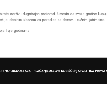
birate održiv i dugotrajan proizvod. Umesto da svake godine kupuje
eći je idealnim izborom za porodice sa decom i kućnim ljubimcima.
koja traje godinama.
ERSHOP.RS
DOSTAVA I PLAĆANJE
USLOVI KORIŠĆENJA
POLITIKA PRIVAT