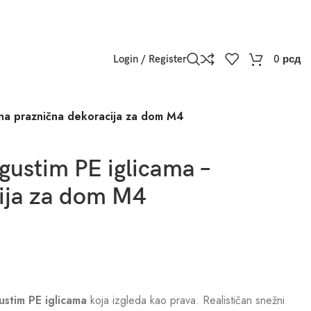
Login / Register
0
рсд
ična praznična dekoracija za dom M4
gustim PE iglicama –
cija za dom M4
stim PE iglicama
koja izgleda kao prava. Realističan snežni