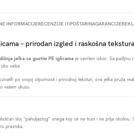
NE INFORMACIJE
RECENZIJE (1)
POŠTARINA
GARANCIJE
REKL
icama – prirodan izgled i raskošna tekstur
išnja jelka sa gustim PE iglicama
je savršen izbor. Sa pažljivo
a oko sebe.
oznatih po svojoj otpornosti i prirodnoj teksturi, ova jelka pruža re
po vašem ukusu.
lističan sloj “pahuljastog” snega koji se ne truni i ne prlja okolin
ru praznika.