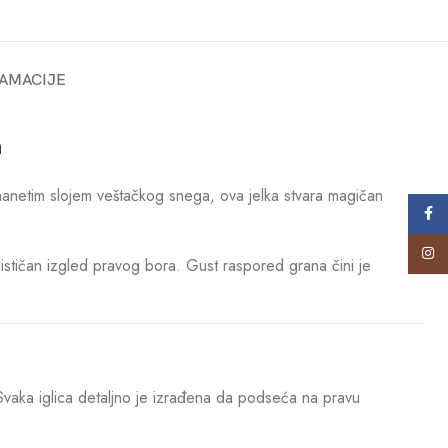
AMACIJE
a
 nanetim slojem veštačkog snega, ova jelka stvara magičan
Face
Insta
alističan izgled pravog bora. Gust raspored grana čini je
u. Svaka iglica detaljno je izrađena da podseća na pravu