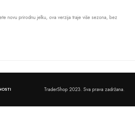
te novu prirodnu jelku, ova verzija traje više sezona, bez
TraderShop 2023. Sva prava zadržana.
NOSTI