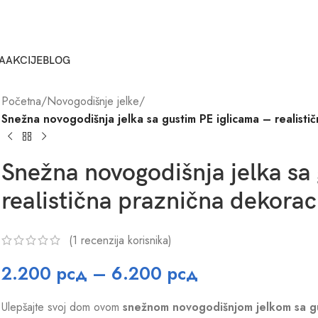
A
AKCIJE
BLOG
Početna
/
Novogodišnje jelke
/
Snežna novogodišnja jelka sa gustim PE iglicama – realist
Snežna novogodišnja jelka sa 
realistična praznična dekora
(
1
recenzija korisnika)
2.200
рсд
–
6.200
рсд
Ulepšajte svoj dom ovom
snežnom novogodišnjom jelkom sa gu