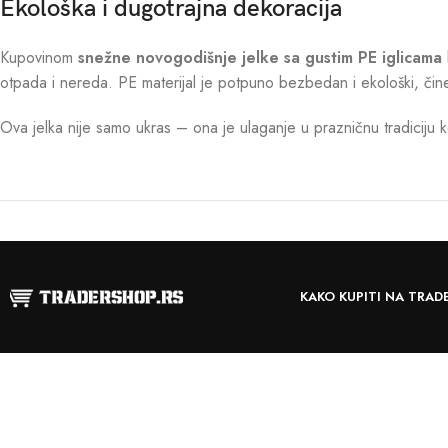
Ekološka i dugotrajna dekoracija
Kupovinom
snežne novogodišnje jelke sa gustim PE iglicama
otpada i nereda. PE materijal je potpuno bezbedan i ekološki, čin
Ova jelka nije samo ukras – ona je ulaganje u prazničnu tradiciju 
KAKO KUPITI NA TRAD