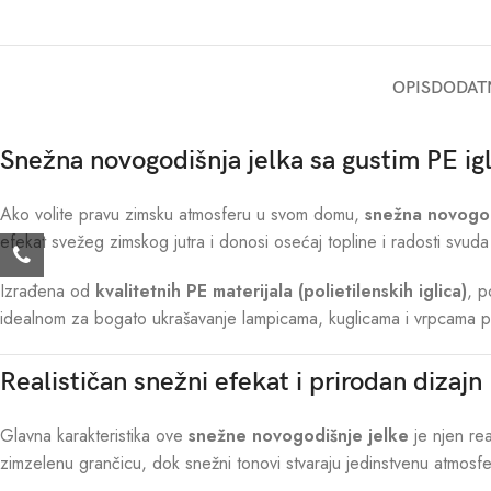
OPIS
DODAT
Snežna novogodišnja jelka sa gustim PE igl
Ako volite pravu zimsku atmosferu u svom domu,
snežna novogod
efekat svežeg zimskog jutra i donosi osećaj topline i radosti svud
Izrađena od
kvalitetnih PE materijala (polietilenskih iglica)
, p
idealnom za bogato ukrašavanje lampicama, kuglicama i vrpcama 
Realističan snežni efekat i prirodan dizajn
Glavna karakteristika ove
snežne novogodišnje jelke
je njen rea
zimzelenu grančicu, dok snežni tonovi stvaraju jedinstvenu atmosfe