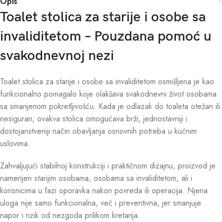
Opis
Toalet stolica za starije i osobe sa
invaliditetom – Pouzdana pomoć u
svakodnevnoj nezi
Toalet stolica za starije i osobe sa invaliditetom osmišljena je kao
funkcionalno pomagalo koje olakšava svakodnevni život osobama
sa smanjenom pokretljivošću. Kada je odlazak do toaleta otežan ili
nesiguran, ovakva stolica omogućava brži, jednostavniji i
dostojanstveniji način obavljanja osnovnih potreba u kućnim
uslovima.
Zahvaljujući stabilnoj konstrukciji i praktičnom dizajnu, proizvod je
namenjen starijim osobama, osobama sa invaliditetom, ali i
korisnicima u fazi oporavka nakon povreda ili operacija. Njena
uloga nije samo funkcionalna, već i preventivna, jer smanjuje
napor i rizik od nezgoda prilikom kretanja.