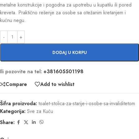
metalne konstrukcije i pogodna za upotrebu u kupatilu ili pored
kreveta. Praktično rešenje za osobe sa otežanim kretanjem i
kućnu negu.
DODAJ U KORPU
Ili pozovite na tel:
+381605501198
Compare
Add to wishlist
Šifra proizvoda:
toalet-stolica-za-starije-i-osobe-sa-invaliditetom
Kategorija:
Sve za Kuću
Share: