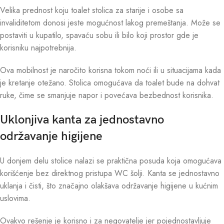
Velika prednost koju toalet stolica za starije i osobe sa
invaliditetom donosi jeste mogućnost lakog premeštanja. Može se
postaviti u kupatilo, spavaću sobu ili bilo koji prostor gde je
korisniku najpotrebnija.
Ova mobilnost je naročito korisna tokom noći ili u situacijama kada
je kretanje otežano. Stolica omogućava da toalet bude na dohvat
ruke, čime se smanjuje napor i povećava bezbednost korisnika.
Uklonjiva kanta za jednostavno
održavanje higijene
U donjem delu stolice nalazi se praktična posuda koja omogućava
korišćenje bez direktnog pristupa WC šolji. Kanta se jednostavno
uklanja i čisti, što značajno olakšava održavanje higijene u kućnim
uslovima.
Ovakvo rešenje je korisno i za negovatelje jer pojednostavljuje