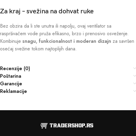
Za kraj – svežina na dohvat ruke
Bez obzira da li ste unutra ili napolju, ovaj ventilator sa
raspršivačem vode pruža efikasno, brzo i prenosivo osveženje.
Kombinuje
snagu, funkcionalnost i moderan dizajn
za savršen
osećaj svežine tokom najtoplijih dana.
Recenzije (0)
Poštarina
Garancije
Reklamacije