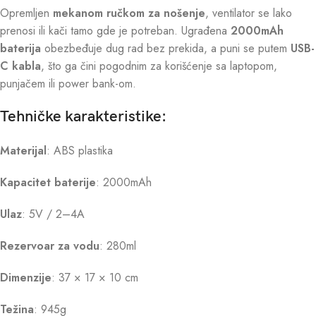
Opremljen
mekanom ručkom za nošenje
, ventilator se lako
prenosi ili kači tamo gde je potreban. Ugrađena
2000mAh
baterija
obezbeđuje dug rad bez prekida, a puni se putem
USB-
C kabla
, što ga čini pogodnim za korišćenje sa laptopom,
punjačem ili power bank-om.
Tehničke karakteristike:
Materijal
: ABS plastika
Kapacitet baterije
: 2000mAh
Ulaz
: 5V / 2–4A
Rezervoar za vodu
: 280ml
Dimenzije
: 37 × 17 × 10 cm
Težina
: 945g