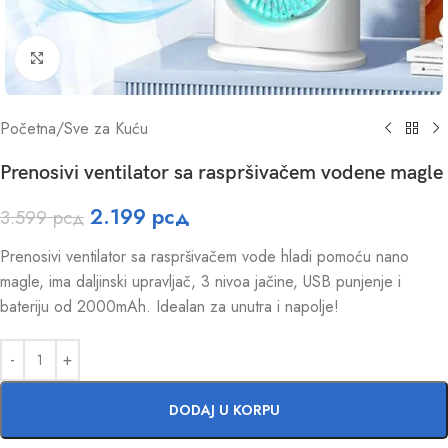
Click to enlarge
Početna
/
Sve za Kuću
Prenosivi ventilator sa raspršivačem vodene magle
2.199
рсд
3.599
рсд
Prenosivi ventilator sa raspršivačem vode hladi pomoću nano
magle, ima daljinski upravljač, 3 nivoa jačine, USB punjenje i
bateriju od 2000mAh. Idealan za unutra i napolje!
DODAJ U KORPU