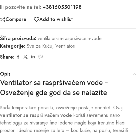
Ili pozovite na tel:
+381605501198
Compare
Add to wishlist
Šifra proizvoda:
ventilator-sa-rasprsivacem-vode
Kategorije:
Sve za Kuću
,
Ventilatori
Share:
Opis
Ventilator sa raspršivačem vode –
Osveženje gde god da se nalazite
Kada temperature porastu, osveženje postaje prioritet. Ovaj
ventilator sa raspršivačem vode
koristi savremenu nano
tehnologiju za stvaranje fine ledene magle koja trenutno hladi
prostor. Idealno rešenje za leto – kod kuće, na poslu, terasi ili