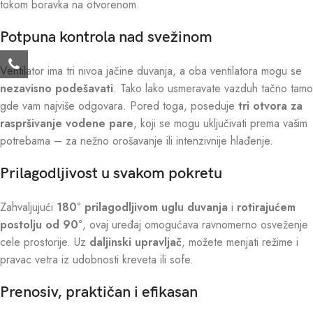
tokom boravka na otvorenom.
Potpuna kontrola nad svežinom
Ventilator ima tri nivoa jačine duvanja, a oba ventilatora mogu se
nezavisno podešavati
. Tako lako usmeravate vazduh tačno tamo
gde vam najviše odgovara. Pored toga, poseduje
tri otvora za
raspršivanje vodene pare
, koji se mogu uključivati prema vašim
potrebama – za nežno orošavanje ili intenzivnije hlađenje.
Prilagodljivost u svakom pokretu
Zahvaljujući
180° prilagodljivom uglu duvanja
i
rotirajućem
postolju od 90°
, ovaj uređaj omogućava ravnomerno osveženje
cele prostorije. Uz
daljinski upravljač
, možete menjati režime i
pravac vetra iz udobnosti kreveta ili sofe.
Prenosiv, praktičan i efikasan