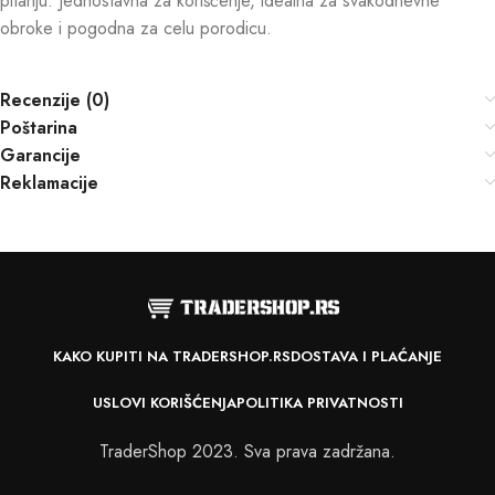
pitanju. Jednostavna za korišćenje, idealna za svakodnevne
obroke i pogodna za celu porodicu.
Recenzije (0)
Poštarina
Garancije
Reklamacije
KAKO KUPITI NA TRADERSHOP.RS
DOSTAVA I PLAĆANJE
USLOVI KORIŠĆENJA
POLITIKA PRIVATNOSTI
TraderShop 2023. Sva prava zadržana.