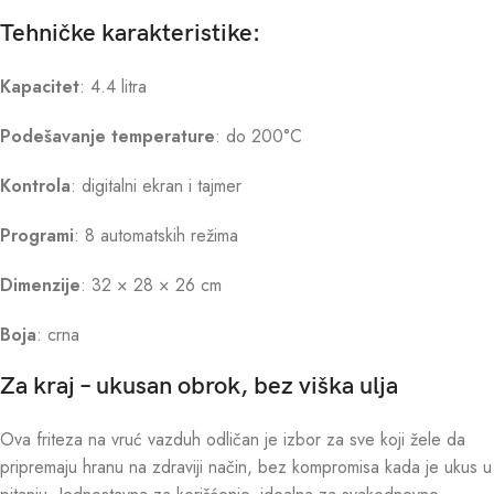
Tehničke karakteristike:
Kapacitet
: 4.4 litra
Podešavanje temperature
: do 200°C
Kontrola
: digitalni ekran i tajmer
Programi
: 8 automatskih režima
Dimenzije
: 32 × 28 × 26 cm
Boja
: crna
Za kraj – ukusan obrok, bez viška ulja
Ova friteza na vruć vazduh odličan je izbor za sve koji žele da
pripremaju hranu na zdraviji način, bez kompromisa kada je ukus u