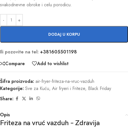
svakodnevne obroke i celu porodicu.
DODAJ U KORPU
Ili pozovite na tel:
+381605501198
Compare
Add to wishlist
Šifra proizvoda:
air-fryer-friteza-na-vruc-vazduh
Kategorije:
Sve za Kuću
,
Air fryeri i Friteze
,
Black Friday
Share:
Opis
Friteza na vruć vazduh – Zdravija