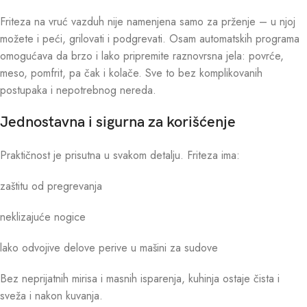
Friteza na vruć vazduh nije namenjena samo za prženje – u njoj
možete i peći, grilovati i podgrevati. Osam automatskih programa
omogućava da brzo i lako pripremite raznovrsna jela: povrće,
meso, pomfrit, pa čak i kolače. Sve to bez komplikovanih
postupaka i nepotrebnog nereda.
Jednostavna i sigurna za korišćenje
Praktičnost je prisutna u svakom detalju. Friteza ima:
zaštitu od pregrevanja
neklizajuće nogice
lako odvojive delove perive u mašini za sudove
Bez neprijatnih mirisa i masnih isparenja, kuhinja ostaje čista i
sveža i nakon kuvanja.