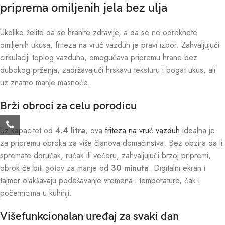
priprema omiljenih jela bez ulja
Ukoliko želite da se hranite zdravije, a da se ne odreknete
omiljenih ukusa, friteza na vruć vazduh je pravi izbor. Zahvaljujući
cirkulaciji toplog vazduha, omogućava pripremu hrane bez
dubokog prženja, zadržavajući hrskavu teksturu i bogat ukus, ali
uz znatno manje masnoće.
Brži obroci za celu porodicu
Uz kapacitet od
4.4 litra
, ova
friteza na vruć vazduh
idealna je
za pripremu obroka za više članova domaćinstva. Bez obzira da li
spremate doručak, ručak ili večeru, zahvaljujući brzoj pripremi,
obrok će biti gotov za manje od
30 minuta
. Digitalni ekran i
tajmer olakšavaju podešavanje vremena i temperature, čak i
početnicima u kuhinji.
Višefunkcionalan uređaj za svaki dan