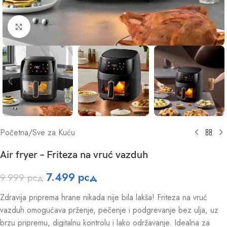
Click to enlarge
Početna
/
Sve za Kuću
Air fryer – Friteza na vruć vazduh
7.499
рсд
9.999
рсд
Zdravija priprema hrane nikada nije bila lakša! Friteza na vruć
vazduh omogućava prženje, pečenje i podgrevanje bez ulja, uz
brzu pripremu, digitalnu kontrolu i lako održavanje. Idealna za